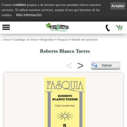
Usamos
cookies
propias y de terceros que nos permiten ofrecer nuestros
Aceptar
servicios. Al utilizar nuestros servicios, aceptas el uso que hacemos de las
cookies.
Más información
0
::
Inicio
>
Catálogo en línea
>
Biografías
>
Fasquía
>
Detalle del producto
Roberto Blanco Torres
<
>
Volver