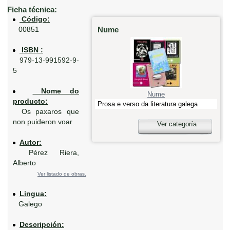
Ficha técnica:
Código:
Nume
00851
ISBN :
979-13-991592-9-
5
Nome do
Nume
producto:
Prosa e verso da literatura galega
Os paxaros que
non puideron voar
Ver categoría
Autor:
Pérez Riera,
Alberto
Ver listado de obras.
Lingua:
Galego
Descripción: