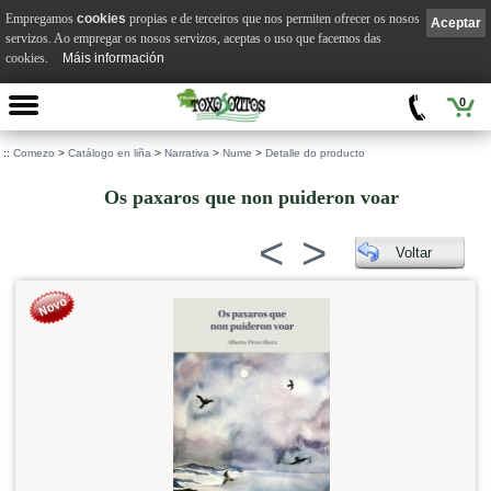
Empregamos
cookies
propias e de terceiros que nos permiten ofrecer os nosos
Aceptar
servizos. Ao empregar os nosos servizos, aceptas o uso que facemos das
cookies.
Máis información
0
::
Comezo
>
Catálogo en liña
>
Narrativa
>
Nume
>
Detalle do producto
Os paxaros que non puideron voar
<
>
Voltar