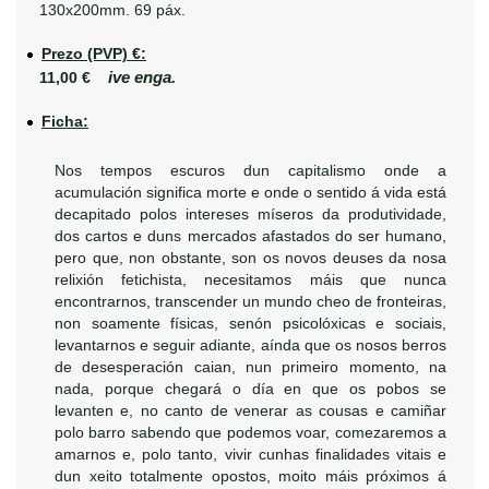
130x200mm. 69 páx.
Prezo (PVP) €:
ive enga.
11,00 €
Ficha:
Nos tempos escuros dun capitalismo onde a
acumulación significa morte e onde o sentido á vida está
decapitado polos intereses míseros da produtividade,
dos cartos e duns mercados afastados do ser humano,
pero que, non obstante, son os novos deuses da nosa
relixión fetichista, necesitamos máis que nunca
encontrarnos, transcender un mundo cheo de fronteiras,
non soamente físicas, senón psicolóxicas e sociais,
levantarnos e seguir adiante, aínda que os nosos berros
de desesperación caian, nun primeiro momento, na
nada, porque chegará o día en que os pobos se
levanten e, no canto de venerar as cousas e camiñar
polo barro sabendo que podemos voar, comezaremos a
amarnos e, polo tanto, vivir cunhas finalidades vitais e
dun xeito totalmente opostos, moito máis próximos á