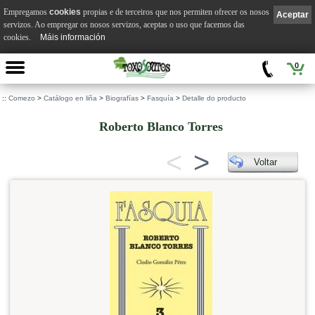
Empregamos
cookies
propias e de terceiros que nos permiten ofrecer os nosos
Aceptar
servizos. Ao empregar os nosos servizos, aceptas o uso que facemos das
cookies.
Máis información
0
::
Comezo
>
Catálogo en liña
>
Biografías
>
Fasquía
>
Detalle do producto
Roberto Blanco Torres
<
>
Voltar