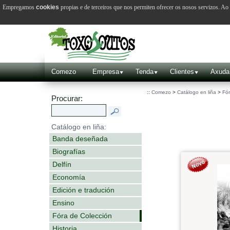
Empregamos
cookies
propias e de terceiros que nos permiten ofrecer os nosos servizos. A
Comezo
Empresa
Tenda
Clientes
Axuda
::
Comezo
>
Catálogo en liña
>
Fór
Procurar:
Catálogo en liña:
Banda deseñada
Biografías
Delfín
Economía
Edición e tradución
Ensino
Fóra de Colección
Historia