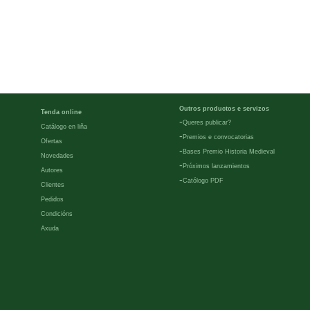
Outros productos e servizos
Tenda online
-
Queres publicar?
Catálogo en liña
-
Premios e convocatorias
Ofertas
-
Bases Premio Historia Medieval
Novedades
-
Próximos lanzamientos
Autores
-
Católogo PDF
Clientes
Pedidos
Condicións
Axuda