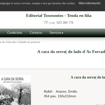
o empregar os nosos servizos, aceptas o uso que facemos das cookies.
Máis información
Editorial Toxosoutos - Tenda en liña
623 384 776
(+34)
Condicións
Contacto
Servizos
a de Colección
>
Detalle do producto
A cara da serra( do lado d´As Forcad
A cara da serra( do l
Autor:
Araúxo, Emilio
354 páx. 150x210mm