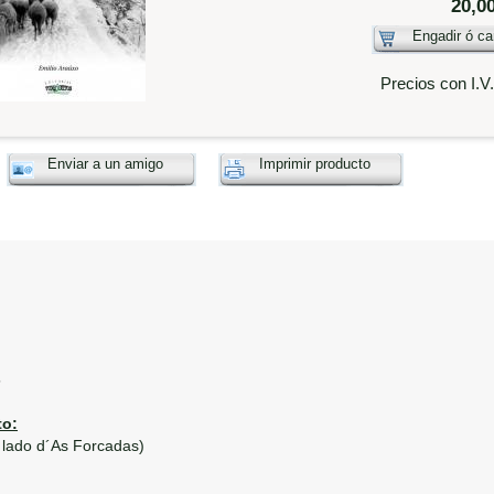
20,0
Engadir ó ca
Precios con I.V
Enviar a un amigo
Imprimir producto
5
o:
 lado d´As Forcadas)