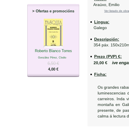
Araúxo, Emilio
>
Ofertas e promocións
Ver listado de obra
Lingua:
Galego
Descripción:
354 páx. 150x210
Roberto Blanco Torres
Prezo (PVP) €:
González Pérez, Clodio
ive enga
20,00 €
6,50 €
4,00 €
Ficha:
Os grandes rabañ
luminescencias d
carreiros. Inda
montaña en Gali
presente, de pas
calma á lectura d