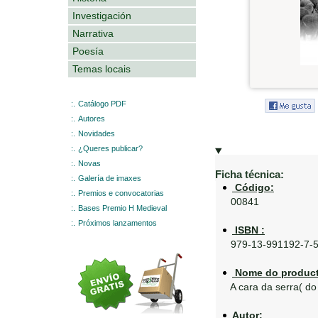
Investigación
Narrativa
Poesía
Temas locais
:.
Catálogo PDF
:.
Autores
:.
Novidades
:.
¿Queres publicar?
:.
Novas
Ficha técnica:
:.
Galería de imaxes
Código:
:.
Premios e convocatorias
00841
:.
Bases Premio H Medieval
:.
Próximos lanzamentos
ISBN :
979-13-991192-7-
Nome do product
A cara da serra( do
Autor: