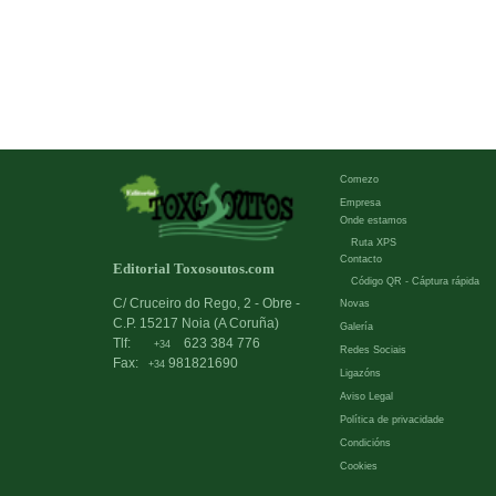
Comezo
Empresa
Onde estamos
Ruta XPS
Contacto
Editorial Toxosoutos.com
Código QR - Cáptura rápida
C/ Cruceiro do Rego, 2 - Obre -
Novas
C.P. 15217 Noia (A Coruña)
Galería
Tlf:
623 384 776
+34
Redes Sociais
Fax:
981821690
+34
Ligazóns
Aviso Legal
Política de privacidade
Condicións
Cookies