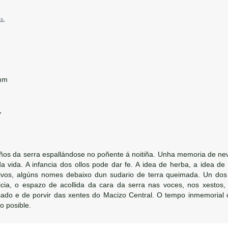
s.
mm
.
os da serra espallándose no poñente á noitiña. Unha memoria de nev
a vida. A infancia dos ollos pode dar fe. A idea de herba, a idea d
 vivos, algúns nomes debaixo dun sudario de terra queimada. Un dos
cia, o espazo de acollida da cara da serra nas voces, nos xestos
ado e de porvir das xentes do Macizo Central. O tempo inmemorial d
o posible.