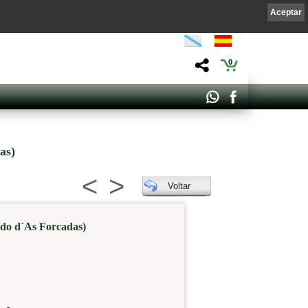
Aceptar
0
as)
<
>
Voltar
ado d´As Forcadas)