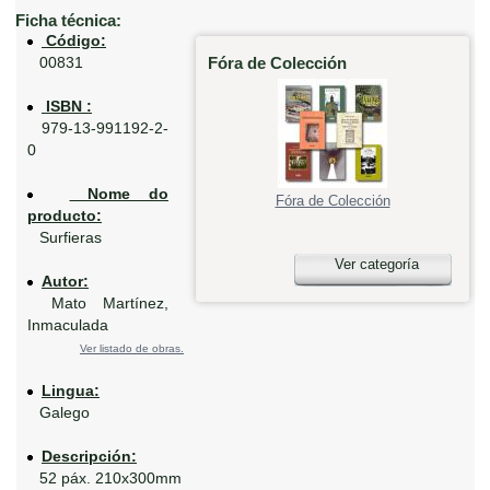
Ficha técnica:
Código:
Fóra de Colección
00831
ISBN :
979-13-991192-2-
0
Nome do
Fóra de Colección
producto:
Surfieras
Ver categoría
Autor:
Mato Martínez,
Inmaculada
Ver listado de obras.
Lingua:
Galego
Descripción:
52 páx. 210x300mm