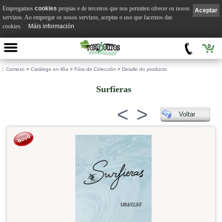
Empregamos
cookies
propias e de terceiros que nos permiten ofrecer os nosos
Aceptar
servizos. Ao empregar os nosos servizos, aceptas o uso que facemos das
cookies.
Máis información
0
::
Comezo
>
Catálogo en liña
>
Fóra de Colección
>
Detalle do producto
Surfieras
<
>
Voltar