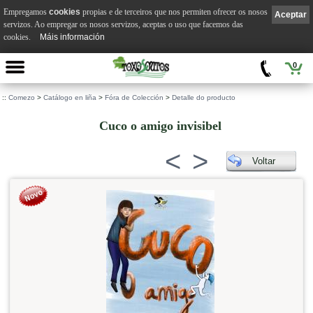
Empregamos
cookies
propias e de terceiros que nos permiten ofrecer os nosos
Aceptar
servizos. Ao empregar os nosos servizos, aceptas o uso que facemos das
cookies.
Máis información
0
::
Comezo
>
Catálogo en liña
>
Fóra de Colección
>
Detalle do producto
Cuco o amigo invisibel
<
>
Voltar