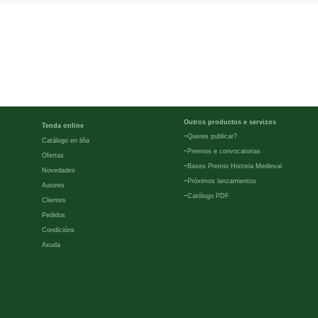
Outros productos e servizos
Tenda online
-
Queres publicar?
Catálogo en liña
-
Premios e convocatorias
Ofertas
-
Bases Premio Historia Medieval
Novedades
-
Próximos lanzamientos
Autores
-
Católogo PDF
Clientes
Pedidos
Condicións
Axuda