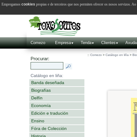
Empregamos
cookies
propias e de terceiros que nos permiten ofrecer os nosos servizos. A
Comezo
Empresa
Tenda
Clientes
Axuda
::
Comezo
>
Catálogo en liña
>
Bio
Procurar:
Catálogo en liña:
Banda deseñada
Biografías
Delfín
Economía
Edición e tradución
Ensino
Fóra de Colección
Historia