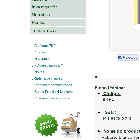
Investigación
Narrativa
Poesía
Temas locais
:.
Catálogo PDF
:.
Autores
:.
Novidades
:.
¿Queres publicar?
:.
Novas
:.
Galería de imaxes
:.
Premios e convocatorias
Ficha técnica:
:.
Bases Premio H Medieval
Código:
:.
Próximos lanzamentos
00164
ISBN :
84-89129-22-3
Nome do product
Roberto Blanco Tor