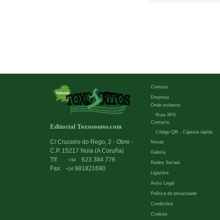
Comezo
Empresa
Onde estamos
Ruta XPS
Contacto
Editorial Toxosoutos.com
Código QR - Cáptura rápida
C/ Cruceiro do Rego, 2 - Obre -
Novas
C.P. 15217 Noia (A Coruña)
Galería
Tlf:
623 384 776
+34
Redes Sociais
Fax:
981821690
+34
Ligazóns
Aviso Legal
Política de privacidade
Condicións
Cookies