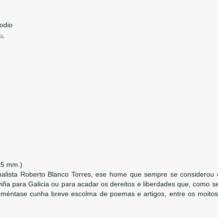
odio
s.
65 mm.)
rnalista Roberto Blanco Torres, ese home que sempre se considerou 
viña para Galicia ou para acadar os dereitos e liberdades que, como
méntase cunha breve escolma de poemas e artigos, entre os moitos q