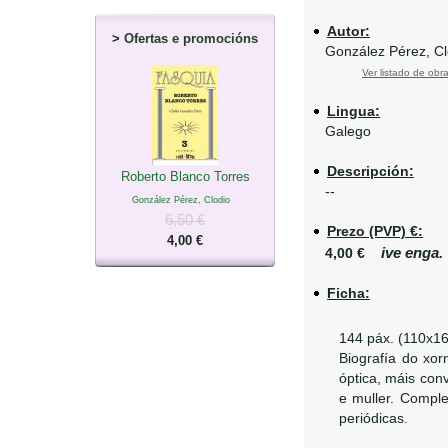
Autor:
>
Ofertas e promocións
González Pérez, Cl
Ver listado de obra
Lingua:
Galego
Descripción:
Roberto Blanco Torres
--
González Pérez, Clodio
6,50 €
Prezo (PVP) €:
4,00 €
ive enga.
4,00 €
Ficha:
144 páx. (110x1
Biografía do xo
óptica, máis con
e muller. Comple
periódicas.