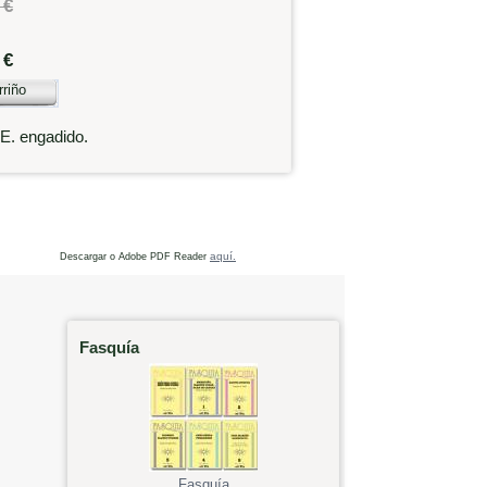
 €
 €
rriño
.E. engadido.
aquí.
Descargar o Adobe PDF Reader
Fasquía
Fasquía