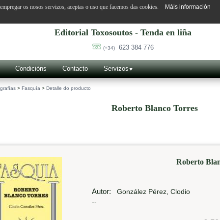
o empregar os nosos servizos, aceptas o uso que facemos das cookies.
Máis información
Editorial Toxosoutos - Tenda en liña
623 384 776
(+34)
Condicións
Contacto
Servizos
grafías
>
Fasquía
>
Detalle do producto
Roberto Blanco Torres
Roberto Blan
Autor:
González Pérez, Clodio
--