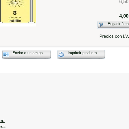
6,50
4,00
Engadir ó ca
Precios con I.V
Enviar a un amigo
Imprimir producto
o:
res