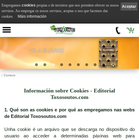
Empregamos
cookies
propias e de terceiros que nos permiten ofrecer os nosos
Aceptar
servizos. Ao empregar os nosos servizos, aceptas o uso que facemos das
cookies.
Máis información
0
VILA SUÁREZ
.
::
Comezo
Información sobre Cookies - Editorial
Toxosoutos.com
1. Qué son as cookies e por qué as empregamos nas webs
de Editorial Toxosoutos.com
Unha cookie é un arquivo que se descarga no dispositivo do
usuario ao acceder a determinadas páxinas web para