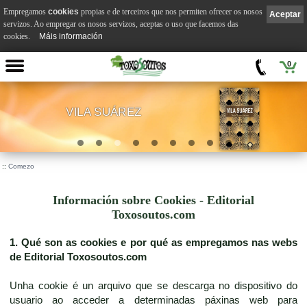
Empregamos
cookies
propias e de terceiros que nos permiten ofrecer os nosos
Aceptar
servizos. Ao empregar os nosos servizos, aceptas o uso que facemos das
cookies.
Máis información
0
VILA SUÁREZ
.
::
Comezo
Información sobre Cookies - Editorial
Toxosoutos.com
1. Qué son as cookies e por qué as empregamos nas webs
de Editorial Toxosoutos.com
Unha cookie é un arquivo que se descarga no dispositivo do
usuario ao acceder a determinadas páxinas web para