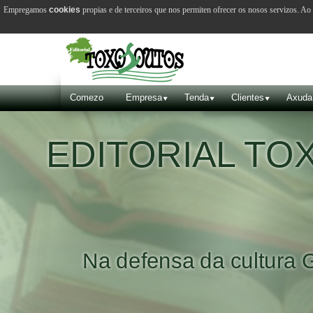
Empregamos
cookies
propias e de terceiros que nos permiten ofrecer os nosos servizos. A
Comezo
Empresa
Tenda
Clientes
Axuda
EDITORIAL T
Na defensa da cultura 