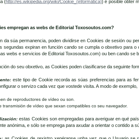
a (
http://es.wikipedia.org/wiki/Cookie_(informática)
) é posible obter
kies empregan as webs de
Editorial Toxosoutos.com
?
ón da súa permanencia, poden dividirse en Cookies de sesión ou pe
s segundas expiran en función cando se cumpla o obxetivo para o 
nas webs e servicios de Editorial Toxosoutos.com) ou ben cando se
nción do seu obxetivo, as Cookies poden clasificarse da seguinte for
ento:
este tipo de Cookie recorda as súas preferencias para as fe
onfigurar o servizo cada vez que vostede visita. A modo de exemplo, 
en de reproductores de vídeo ou son.
e transmisión de vídeo que sexan compatibles co seu navegador.
lización:
estas Cookies son empregadas para averiguar en qué país 
nte anónima, e sólo se emprega para axudar a orientar o contido a s
o:
as Cookies de rexistro xenéranse unha vez que o Usuario se re