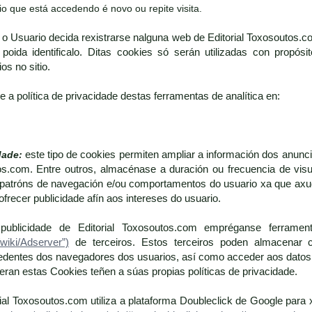
o que está accedendo é novo ou repite visita.
 o Usuario decida rexistrarse nalguna web de Editorial Toxosoutos.c
 poida identificalo. Ditas cookies só serán utilizadas con propós
os no sitio.
 a política de privacidade destas ferramentas de analítica en:
dade:
este tipo de cookies permiten ampliar a información dos anu
os.com. Entre outros, almacénase a duración ou frecuencia de visual
tróns de navegación e/ou comportamentos do usuario xa que axudan 
ofrecer publicidade afín aos intereses do usuario.
ublicidade de Editorial Toxosoutos.com empréganse ferramen
/wiki/Adserver”)
de terceiros. Estos terceiros poden almacenar 
dentes dos navegadores dos usuarios, así como acceder aos datos 
an estas Cookies teñen a súas propias políticas de privacidade.
rial Toxosoutos.com utiliza a plataforma Doubleclick de Google para 