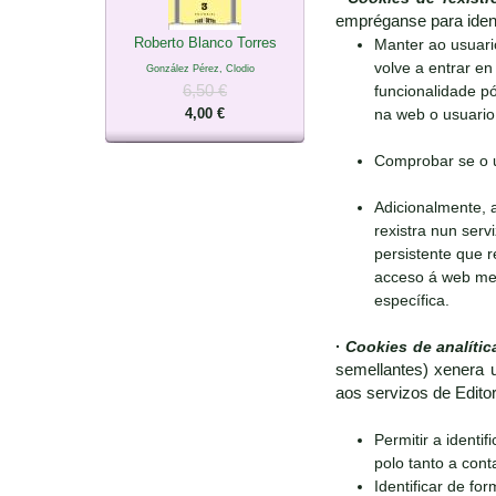
empréganse para ident
Roberto Blanco Torres
Manter ao usuari
volve a entrar en 
González Pérez, Clodio
6,50 €
funcionalidade pó
4,00 €
na web o usuario 
Comprobar se o u
Adicionalmente, 
rexistra nun serv
persistente que r
acceso á web medi
específica.
·
Cookies de analític
semellantes) xenera u
aos servizos de Edito
Permitir a identi
polo tanto a con
Identificar de fo