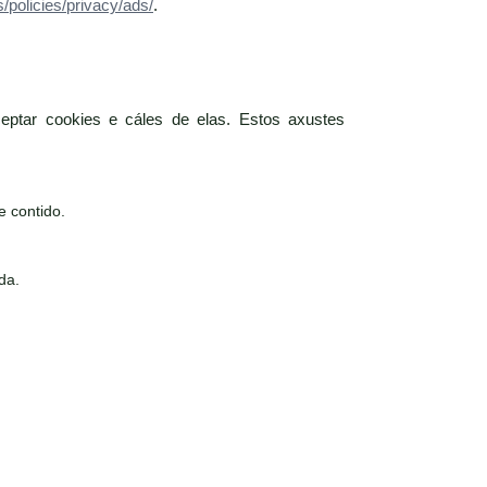
/policies/privacy/ads/
.
eptar cookies e cáles de elas. Estos axustes
e contido.
da.