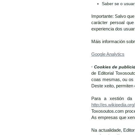
Saber se o usuari
Importante: Salvo que
carácter persoal que
experiencia dos usuari
Máis información sobre
Google Analytics
·
Cookies de publici
de Editorial Toxosout
coas mesmas, ou os pa
Deste xeito, permiten 
Para a xestión da p
http://es.wikipedia.org
Toxosoutos.com proce
As empresas que xener
Na actualidade, Edito