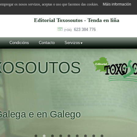
o empregar os nosos servizos, aceptas o uso que facemos das cookies.
Máis información
Editorial Toxosoutos - Tenda en liña
623 384 776
(+34)
Condicións
Contacto
Servizos
OXOSOUTOS
Galega e en Galego