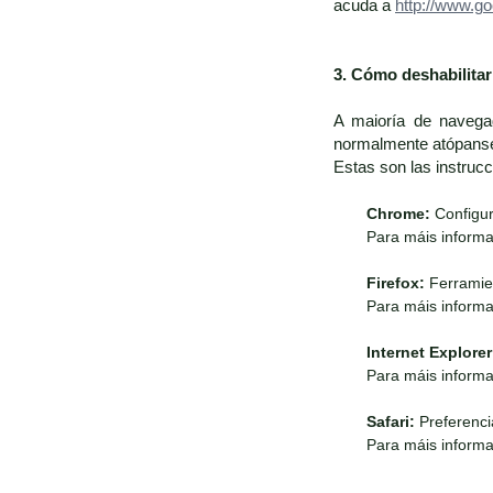
acuda a
http://www.go
3. Cómo deshabilita
A maioría de navega
normalmente atópanse 
Estas son las instruc
Chrome:
Configur
Para máis informa
Firefox:
Ferramien
Para máis informa
Internet Explorer
Para máis informa
Safari:
Preferenci
Para máis informa