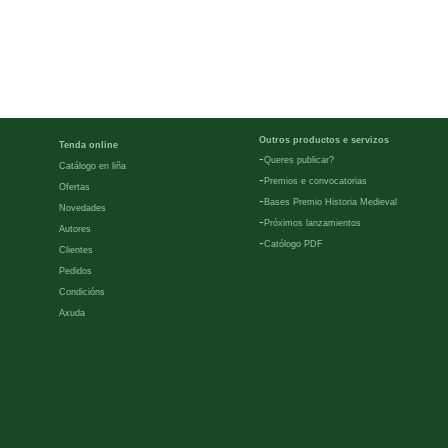
Outros productos e servizos
Tenda online
-
Queres publicar?
Catálogo en liña
-
Premios e convocatorias
Ofertas
-
Bases Premio Historia Medieval
Novedades
-
Próximos lanzamientos
Autores
-
Católogo PDF
Clientes
Pedidos
Condicións
Axuda