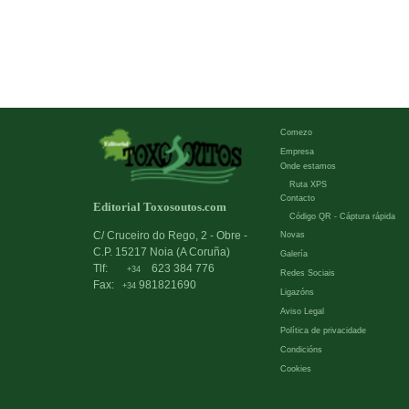
Comezo
Empresa
Onde estamos
Ruta XPS
Contacto
Editorial Toxosoutos.com
Código QR - Cáptura rápida
C/ Cruceiro do Rego, 2 - Obre -
Novas
C.P. 15217 Noia (A Coruña)
Galería
Tlf:
623 384 776
+34
Redes Sociais
Fax:
981821690
+34
Ligazóns
Aviso Legal
Política de privacidade
Condicións
Cookies