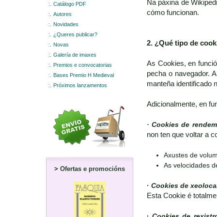
Na páxina de Wikipedi
:.
Catálogo PDF
cómo funcionan.
:.
Autores
:.
Novidades
:.
¿Queres publicar?
2. ¿Qué tipo de coo
:.
Novas
:.
Galería de imaxes
As Cookies, en funci
:.
Premios e convocatorias
pecha o navegador. A
:.
Bases Premio H Medieval
manteña identificado 
:.
Próximos lanzamentos
Adicionalmente, en fu
· Cookies de rendem
non ten que voltar a c
Axustes de volum
As velocidades d
>
Ofertas e promocións
·
Cookies de xeoloca
Esta Cookie é totalme
·
Cookies de rexistr