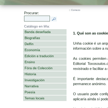
::
Comezo
Procurar:
Catálogo en liña:
Banda deseñada
1. Qué son as cooki
Biografías
Unha cookie é un arq
Delfín
información sobre a n
Economía
Edición e tradución
As cookies permiten 
Ensino
Editorial Toxosoutos
Fóra de Colección
rexistrado e facilitar 
Historia
É importante destac
Investigación
permanece anónimo.
Narrativa
Poesía
O usuario pode confi
Temas locais
aplicaría aínda sí po