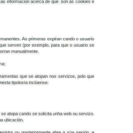
 más información acerca de qué son as cookies e
rmanentes. As primeras expiran cando o usuario
que serven (por exemplo, para que o usuario se
 borran manualmente.
ma:
rramentas que se atopan nos servizos, polo que
nesta tipoloxía inclúense:
se atopa cando se solicita unha web ou servizo.
úa ubicación.
xistra ou posteriormente abre a súa sesión, e