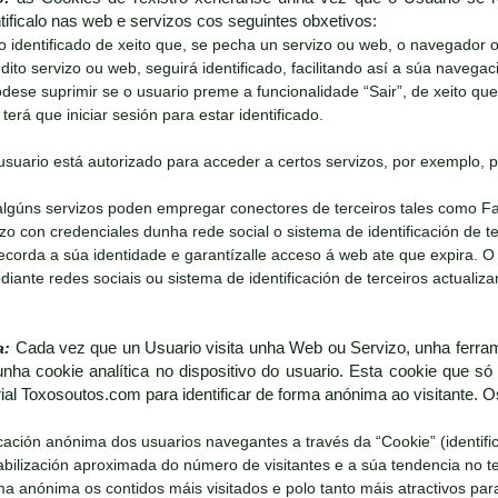
ificalo nas web e servizos cos seguintes obxetivos:
o identificado de xeito que, se pecha un servizo ou web, o navegador
dito servizo ou web, seguirá identificado, facilitando así a súa navegaci
dese suprimir se o usuario preme a funcionalidade “Sair”, de xeito qu
terá que iniciar sesión para estar identificado.
suario está autorizado para acceder a certos servizos, por exemplo, p
algúns servizos poden empregar conectores de terceiros tales como F
izo con credenciales dunha rede social o sistema de identificación de 
ecorda a súa identidade e garantízalle acceso á web ate que expira. O
ante redes sociais ou sistema de identificación de terceiros actualiz
a:
Cada vez que un Usuario visita unha Web ou Servizo, unha ferram
nha cookie analítica no dispositivo do usuario. Esta cookie que só 
rial Toxosoutos.com para identificar de forma anónima ao visitante. 
ficación anónima dos usuarios navegantes a través da “Cookie” (identif
tabilización aproximada do número de visitantes e a súa tendencia no 
rma anónima os contidos máis visitados e polo tanto máis atractivos par