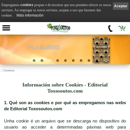
Empregamos
cookies
propias e de terceiros que nos permiten ofrecer os nosos
Aceptar
servizos. Ao empregar os nosos servizos, aceptas o uso que facemos das
cookies.
Máis información
0
VILA SUÁREZ
.
::
Comezo
Información sobre Cookies - Editorial
Toxosoutos.com
1. Qué son as cookies e por qué as empregamos nas webs
de Editorial Toxosoutos.com
Unha cookie é un arquivo que se descarga no dispositivo do
usuario ao acceder a determinadas páxinas web para