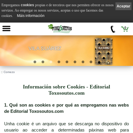
Empregamos
cookies
propias e de terceiros que nos permiten ofrecer os nosos
Aceptar
servizos. Ao empregar os nosos servizos, aceptas o uso que facemos das
cookies.
Máis información
0
VILA SUÁREZ
.
::
Comezo
Información sobre Cookies - Editorial
Toxosoutos.com
1. Qué son as cookies e por qué as empregamos nas webs
de Editorial Toxosoutos.com
Unha cookie é un arquivo que se descarga no dispositivo do
usuario ao acceder a determinadas páxinas web para