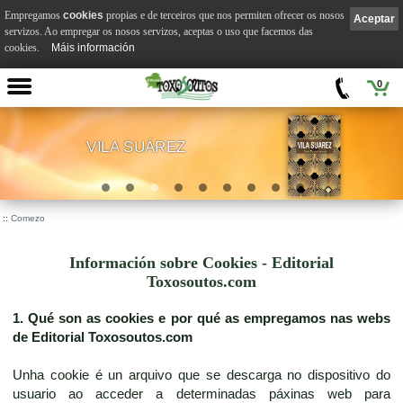
Empregamos
cookies
propias e de terceiros que nos permiten ofrecer os nosos
Aceptar
servizos. Ao empregar os nosos servizos, aceptas o uso que facemos das
cookies.
Máis información
0
VILA SUÁREZ
.
::
Comezo
Información sobre Cookies - Editorial
Toxosoutos.com
1. Qué son as cookies e por qué as empregamos nas webs
de Editorial Toxosoutos.com
Unha cookie é un arquivo que se descarga no dispositivo do
usuario ao acceder a determinadas páxinas web para