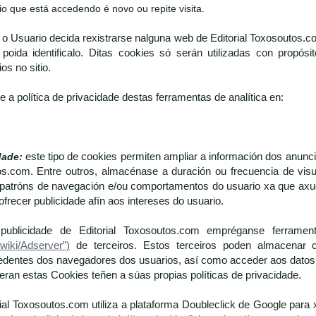
o que está accedendo é novo ou repite visita.
 o Usuario decida rexistrarse nalguna web de Editorial Toxosoutos.c
 poida identificalo. Ditas cookies só serán utilizadas con propós
os no sitio.
 a política de privacidade destas ferramentas de analítica en:
dade:
este tipo de cookies permiten ampliar a información dos anu
os.com. Entre outros, almacénase a duración ou frecuencia de visual
tróns de navegación e/ou comportamentos do usuario xa que axudan 
ofrecer publicidade afín aos intereses do usuario.
ublicidade de Editorial Toxosoutos.com empréganse ferramen
/wiki/Adserver”)
de terceiros. Estos terceiros poden almacenar 
dentes dos navegadores dos usuarios, así como acceder aos datos 
an estas Cookies teñen a súas propias políticas de privacidade.
rial Toxosoutos.com utiliza a plataforma Doubleclick de Google para 