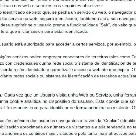
ificalo nas web e servizos cos seguintes obxetivos:
o identificado de xeito que, se pecha un servizo ou web, o navegador
dito servizo ou web, seguirá identificado, facilitando así a súa navegaci
dese suprimir se o usuario preme a funcionalidade “Sair”, de xeito qu
terá que iniciar sesión para estar identificado.
suario está autorizado para acceder a certos servizos, por exemplo, p
algúns servizos poden empregar conectores de terceiros tales como F
izo con credenciales dunha rede social o sistema de identificación de 
ecorda a súa identidade e garantízalle acceso á web ate que expira. O
ante redes sociais ou sistema de identificación de terceiros actualiz
a:
Cada vez que un Usuario visita unha Web ou Servizo, unha ferram
nha cookie analítica no dispositivo do usuario. Esta cookie que só 
rial Toxosoutos.com para identificar de forma anónima ao visitante. 
ficación anónima dos usuarios navegantes a través da “Cookie” (identif
tabilización aproximada do número de visitantes e a súa tendencia no 
rma anónima os contidos máis visitados e polo tanto máis atractivos par