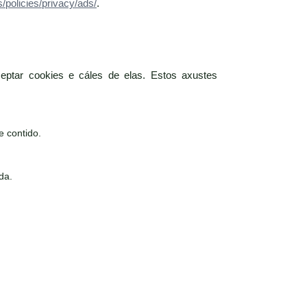
/policies/privacy/ads/
.
eptar cookies e cáles de elas. Estos axustes
e contido.
da.