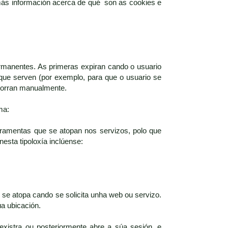
 más información acerca de qué son as cookies e
rmanentes. As primeras expiran cando o usuario
que serven (por exemplo, para que o usuario se
 borran manualmente.
ma:
rramentas que se atopan nos servizos, polo que
nesta tipoloxía inclúense:
se atopa cando se solicita unha web ou servizo.
úa ubicación.
xistra ou posteriormente abre a súa sesión, e