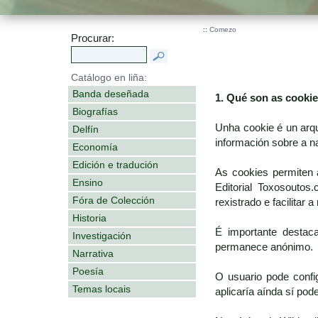
::
Comezo
Procurar:
Catálogo en liña:
Banda deseñada
1. Qué son as cooki
Biografías
Unha cookie é un arq
Delfín
información sobre a n
Economía
Edición e tradución
As cookies permiten 
Ensino
Editorial Toxosoutos
Fóra de Colección
rexistrado e facilitar 
Historia
É importante destac
Investigación
permanece anónimo.
Narrativa
Poesía
O usuario pode confi
Temas locais
aplicaría aínda sí po