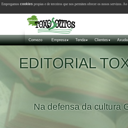
Empregamos
cookies
propias e de terceiros que nos permiten ofrecer os nosos servizos. A
Comezo
Empresa
Tenda
Clientes
Axuda
EDITORIAL T
Na defensa da cultura 