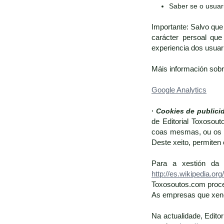
Saber se o usuari
Importante: Salvo que
carácter persoal que
experiencia dos usuari
Máis información sobre
Google Analytics
·
Cookies de publici
de Editorial Toxosout
coas mesmas, ou os pa
Deste xeito, permiten 
Para a xestión da p
http://es.wikipedia.org
Toxosoutos.com proce
As empresas que xener
Na actualidade, Edito