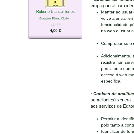
empréganse para ident
Roberto Blanco Torres
Manter ao usuari
volve a entrar en 
González Pérez, Clodio
6,50 €
funcionalidade pó
4,00 €
na web o usuario 
Comprobar se o u
Adicionalmente, 
rexistra nun serv
persistente que r
acceso á web medi
específica.
·
Cookies de analític
semellantes) xenera u
aos servizos de Edito
Permitir a identi
polo tanto a con
Identificar de fo