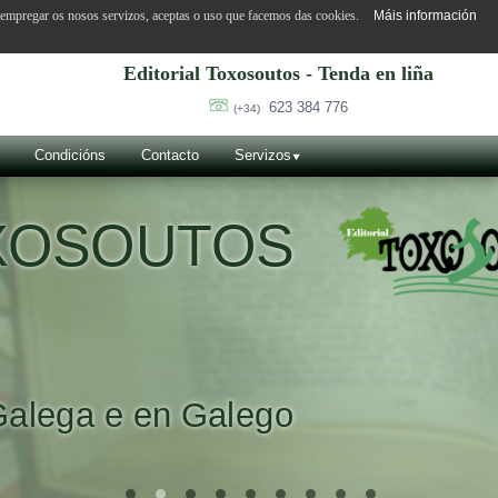
o empregar os nosos servizos, aceptas o uso que facemos das cookies.
Máis información
Editorial Toxosoutos - Tenda en liña
623 384 776
(+34)
Condicións
Contacto
Servizos
OXOSOUTOS
Galega e en Galego