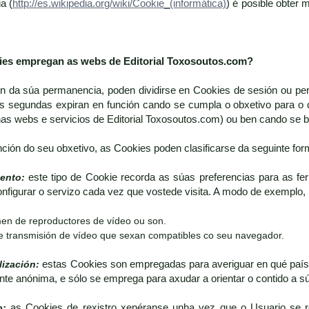
a (
http://es.wikipedia.org/wiki/Cookie_(informática)
) é posible obter
kies empregan as webs de
Editorial Toxosoutos.com
?
ón da súa permanencia, poden dividirse en Cookies de sesión ou pe
s segundas expiran en función cando se cumpla o obxetivo para o 
nas webs e servicios de Editorial Toxosoutos.com) ou ben cando se
nción do seu obxetivo, as Cookies poden clasificarse da seguinte for
ento:
este tipo de Cookie recorda as súas preferencias para as fe
onfigurar o servizo cada vez que vostede visita. A modo de exemplo, 
en de reproductores de vídeo ou son.
e transmisión de vídeo que sexan compatibles co seu navegador.
lización:
estas Cookies son empregadas para averiguar en qué país 
nte anónima, e sólo se emprega para axudar a orientar o contido a s
o:
as Cookies de rexistro xenéranse unha vez que o Usuario se re