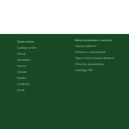
Outros productos e servizos
Tenda online
-
Queres publicar?
Catálogo en liña
-
Premios e convocatorias
Ofertas
-
Bases Premio Historia Medieval
Novedades
-
Próximos lanzamientos
Autores
-
Católogo PDF
Clientes
Pedidos
Condicións
Axuda