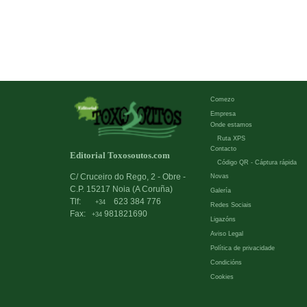
Comezo
Empresa
Onde estamos
Ruta XPS
Contacto
Editorial Toxosoutos.com
Código QR - Cáptura rápida
C/ Cruceiro do Rego, 2 - Obre -
Novas
C.P. 15217 Noia (A Coruña)
Galería
Tlf:
623 384 776
+34
Redes Sociais
Fax:
981821690
+34
Ligazóns
Aviso Legal
Política de privacidade
Condicións
Cookies