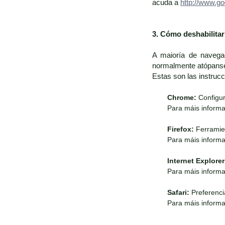
acuda a
http://www.go
3. Cómo deshabilita
A maioría de navega
normalmente atópanse 
Estas son las instruc
Chrome:
Configur
Para máis informa
Firefox:
Ferramien
Para máis informa
Internet Explorer
Para máis informa
Safari:
Preferenci
Para máis informa