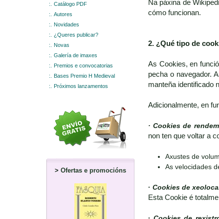
Na páxina de Wikipedi
:.
Catálogo PDF
cómo funcionan.
:.
Autores
:.
Novidades
:.
¿Queres publicar?
2. ¿Qué tipo de coo
:.
Novas
:.
Galería de imaxes
As Cookies, en funci
:.
Premios e convocatorias
pecha o navegador. A
:.
Bases Premio H Medieval
manteña identificado 
:.
Próximos lanzamentos
Adicionalmente, en fu
· Cookies de rendem
non ten que voltar a c
Axustes de volum
As velocidades d
>
Ofertas e promocións
·
Cookies de xeoloca
Esta Cookie é totalme
·
Cookies de rexistr