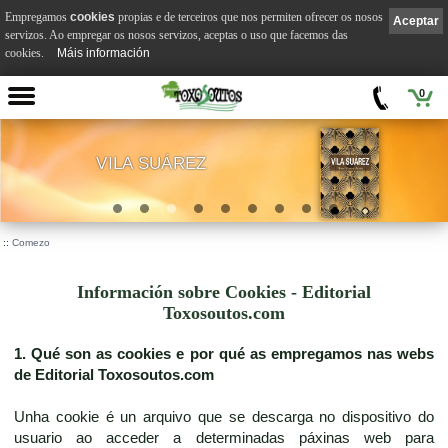
Empregamos
cookies
propias e de terceiros que nos permiten ofrecer os nosos
Aceptar
servizos. Ao empregar os nosos servizos, aceptas o uso que facemos das
cookies.
Máis información
0
VILA SUÁREZ
.
::
Comezo
Información sobre Cookies - Editorial
Toxosoutos.com
1. Qué son as cookies e por qué as empregamos nas webs
de Editorial Toxosoutos.com
Unha cookie é un arquivo que se descarga no dispositivo do
usuario ao acceder a determinadas páxinas web para