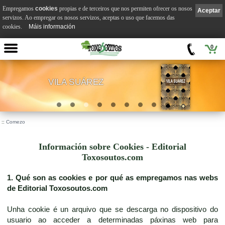
Empregamos
cookies
propias e de terceiros que nos permiten ofrecer os nosos
Aceptar
servizos. Ao empregar os nosos servizos, aceptas o uso que facemos das
cookies.
Máis información
0
VILA SUÁREZ
.
::
Comezo
Información sobre Cookies - Editorial
Toxosoutos.com
1. Qué son as cookies e por qué as empregamos nas webs
de Editorial Toxosoutos.com
Unha cookie é un arquivo que se descarga no dispositivo do
usuario ao acceder a determinadas páxinas web para