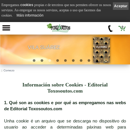
Empregamos
cookies
propias e de terceiros que nos permiten ofrecer os nosos
Aceptar
servizos. Ao empregar os nosos servizos, aceptas o uso que facemos das
cookies.
Máis información
0
VILA SUÁREZ
.
::
Comezo
Información sobre Cookies - Editorial
Toxosoutos.com
1. Qué son as cookies e por qué as empregamos nas webs
de Editorial Toxosoutos.com
Unha cookie é un arquivo que se descarga no dispositivo do
usuario ao acceder a determinadas páxinas web para