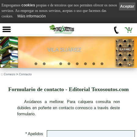
Empregamos
cookies
propias e de terceiros que nos permiten ofrecer os nosos
Aceptar
servizos. Ao empregar os nosos servizos, aceptas o uso que facemos das
cookies.
Máis información
0
VILA SUÁREZ
.
::
Comezo
>
Contacto
Formulario de contacto - Editorial Toxosoutos.com
A
xúdanos a mellorar. Para calquera consulta non
dubides en poñerte en contacto connosco a través deste
formulario.
* Apelidos