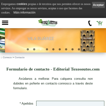
Empregamos
cookies
propias e de terceiros que nos permiten ofrecer os nosos
Aceptar
servizos. Ao empregar os nosos servizos, aceptas o uso que facemos das
cookies.
Máis información
0
VILA SUÁREZ
.
::
Comezo
>
Contacto
Formulario de contacto - Editorial Toxosoutos.com
A
xúdanos a mellorar. Para calquera consulta non
dubides en poñerte en contacto connosco a través deste
formulario.
* Apelidos