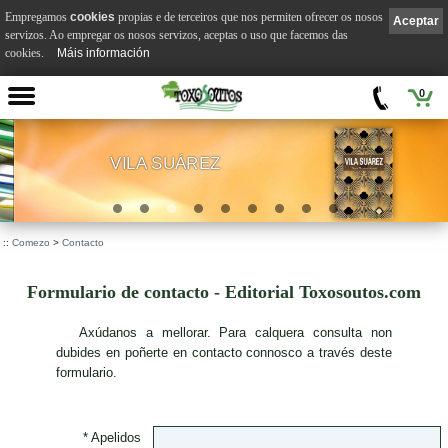
Empregamos
cookies
propias e de terceiros que nos permiten ofrecer os nosos
Aceptar
servizos. Ao empregar os nosos servizos, aceptas o uso que facemos das
cookies.
Máis información
0
VILA SUÁREZ
.
::
Comezo
>
Contacto
Formulario de contacto - Editorial Toxosoutos.com
A
xúdanos a mellorar. Para calquera consulta non
dubides en poñerte en contacto connosco a través deste
formulario.
* Apelidos