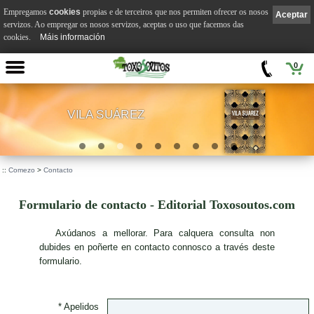
Empregamos
cookies
propias e de terceiros que nos permiten ofrecer os nosos
Aceptar
servizos. Ao empregar os nosos servizos, aceptas o uso que facemos das
cookies.
Máis información
0
VILA SUÁREZ
.
::
Comezo
>
Contacto
Formulario de contacto - Editorial Toxosoutos.com
A
xúdanos a mellorar. Para calquera consulta non
dubides en poñerte en contacto connosco a través deste
formulario.
* Apelidos