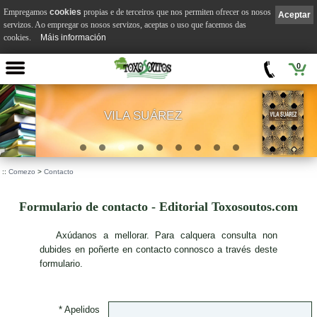
Empregamos
cookies
propias e de terceiros que nos permiten ofrecer os nosos
Aceptar
servizos. Ao empregar os nosos servizos, aceptas o uso que facemos das
cookies.
Máis información
0
VILA SUÁREZ
.
::
Comezo
>
Contacto
Formulario de contacto - Editorial Toxosoutos.com
A
xúdanos a mellorar. Para calquera consulta non
dubides en poñerte en contacto connosco a través deste
formulario.
* Apelidos