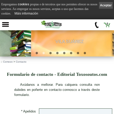
Empregamos
cookies
propias e de terceiros que nos permiten ofrecer os nosos
Aceptar
servizos. Ao empregar os nosos servizos, aceptas o uso que facemos das
cookies.
Máis información
0
VILA SUÁREZ
.
::
Comezo
>
Contacto
Formulario de contacto - Editorial Toxosoutos.com
A
xúdanos a mellorar. Para calquera consulta non
dubides en poñerte en contacto connosco a través deste
formulario.
* Apelidos