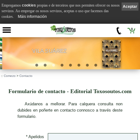
Empregamos
cookies
propias e de terceiros que nos permiten ofrecer os nosos
Aceptar
servizos. Ao empregar os nosos servizos, aceptas o uso que facemos das
cookies.
Máis información
0
VILA SUÁREZ
.
::
Comezo
>
Contacto
Formulario de contacto - Editorial Toxosoutos.com
A
xúdanos a mellorar. Para calquera consulta non
dubides en poñerte en contacto connosco a través deste
formulario.
* Apelidos