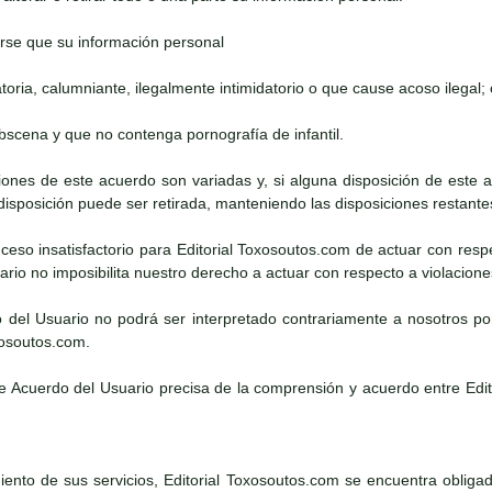
rse que su información personal
atoria, calumniante, ilegalmente intimidatorio o que cause acoso ilegal; 
obscena y que no contenga pornografía de infantil.
iciones de este acuerdo son variadas y, si alguna disposición de este
 disposición puede ser retirada, manteniendo las disposiciones restante
suceso insatisfactorio para Editorial Toxosoutos.com de actuar con resp
rio no imposibilita nuestro derecho a actuar con respecto a violacion
o del Usuario no podrá ser interpretado contrariamente a nosotros po
xosoutos.com.
te Acuerdo del Usuario precisa de la comprensión y acuerdo entre Edi
ento de sus servicios, Editorial Toxosoutos.com se encuentra obligado