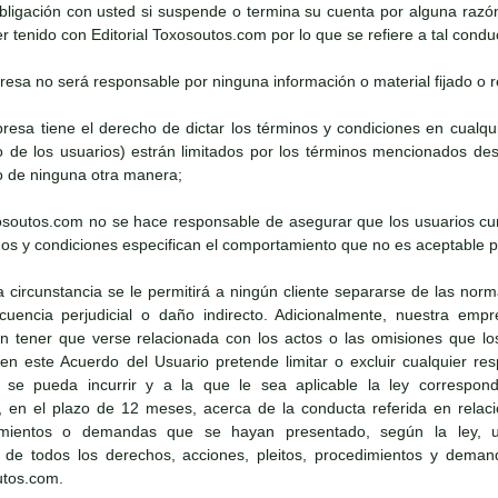
bligación con usted si suspende o termina su cuenta por alguna razó
 tenido con Editorial Toxosoutos.com por lo que se refiere a tal condu
presa no será responsable por ninguna información o material fijado o re
presa tiene el derecho de dictar los términos y condiciones en cua
to de los usuarios) estrán limitados por los términos mencionados 
 de ninguna otra manera;
oxosoutos.com no se hace responsable de asegurar que los usuarios cu
os y condiciones especifican el comportamiento que no es aceptable pa
a circunstancia se le permitirá a ningún cliente separarse de las norm
cuencia perjudicial o daño indirecto. Adicionalmente, nuestra emp
in tener que verse relacionada con los actos o las omisiones que los
 este Acuerdo del Usuario pretende limitar o excluir cualquier respo
se pueda incurrir y a la que le sea aplicable la ley correspondie
 en el plazo de 12 meses, acerca de la conducta referida en relaci
dimientos o demandas que se hayan presentado, según la ley, us
 de todos los derechos, acciones, pleitos, procedimientos y dema
utos.com.