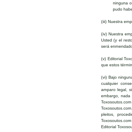
ninguna o
pudo haber
(iii) Nuestra em
(iv) Nuestra em
Usted (y el res
será enmendado
(v) Editorial T
que estos términ
(vi) Bajo ningun
cualquier conse
amparo legal, s
embargo, nada en
Toxosoutos.com 
Toxosoutos.com,
pleitos, proce
Toxosoutos.com
Editorial Toxoso