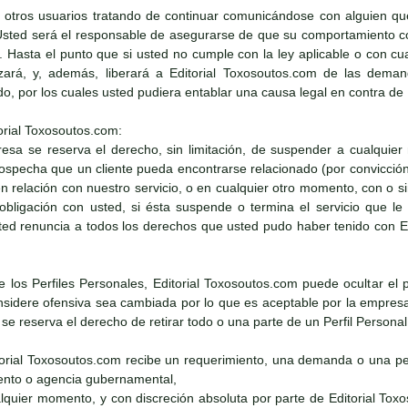
 otros usuarios tratando de continuar comunicándose con alguien qu
Usted será el responsable de asegurarse de que su comportamiento con
e. Hasta el punto que si usted no cumple con la ley aplicable o con cu
zará, y, además, liberará a Editorial Toxosoutos.com de las demand
ado, por los cuales usted pudiera entablar una causa legal en contra de
orial Toxosoutos.com:
resa se reserva el derecho, sin limitación, de suspender a cualquier
 sospecha que un cliente pueda encontrarse relacionado (por convicció
 en relación con nuestro servicio, o en cualquier otro momento, con o 
obligación con usted, si ésta suspende o termina el servicio que l
ed renuncia a todos los derechos que usted pudo haber tenido con Edi
de los Perfiles Personales, Editorial Toxosoutos.com puede ocultar el 
sidere ofensiva sea cambiada por lo que es aceptable por la empresa. 
e reserva el derecho de retirar todo o una parte de un Perfil Persona
itorial Toxosoutos.com recibe un requerimiento, una demanda o una pet
nto o agencia gubernamental,
alquier momento, y con discreción absoluta por parte de Editorial Tox