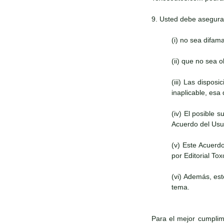
9. Usted debe asegura
(i) no sea difam
(ii) que no sea 
(iii) Las dispos
inaplicable, esa
(iv) El posible 
Acuerdo del Usua
(v) Este Acuerd
por Editorial To
(vi) Además, es
tema.
Para el mejor cumplimi