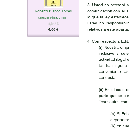
3. Usted no acosará a
comunicación con él. 
Roberto Blanco Torres
lo que la ley establec
González Pérez, Clodio
usted no responsabili
6,50 €
relativos a este apart
4,00 €
4. Con respecto a Edit
(i) Nuestra emp
inclusive, si se
actividad ilegal
tendrá ninguna 
conveniente. Ust
conducta.
(ii) En el caso 
parte que se con
Toxosoutos.com s
(a) Si Ed
departame
(b) en cu