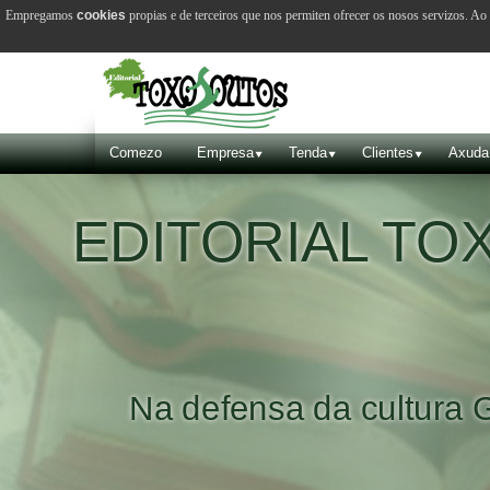
Empregamos
cookies
propias e de terceiros que nos permiten ofrecer os nosos servizos. A
Comezo
Empresa
Tenda
Clientes
Axuda
EDITORIAL T
Na defensa da cultura 