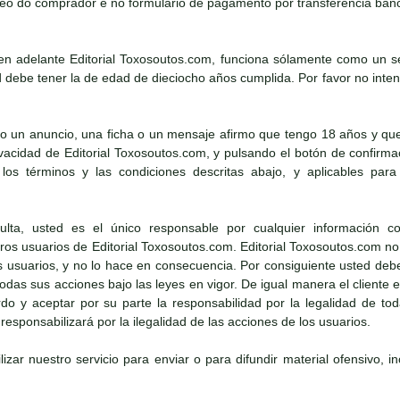
eo do comprador e no formulario de pagamento por transferencia banc
n adelante Editorial Toxosoutos.com, funciona sólamente como un ser
debe tener la de edad de dieciocho años cumplida. Por favor no intent
o un anuncio, una ficha o un mensaje afirmo que tengo 18 años y que
rivacidad de Editorial Toxosoutos.com, y pulsando el botón de confirm
los términos y las condiciones descritas abajo, y aplicables para 
ta, usted es el único responsable por cualquier información co
os usuarios de Editorial Toxosoutos.com. Editorial Toxosoutos.com no 
os usuarios, y no lo hace en consecuencia. Por consiguiente usted deb
 todas sus acciones bajo las leyes en vigor. De igual manera el cliente
o y aceptar por su parte la responsabilidad por la legalidad de toda
esponsabilizará por la ilegalidad de las acciones de los usuarios.
lizar nuestro servicio para enviar o para difundir material ofensivo, i