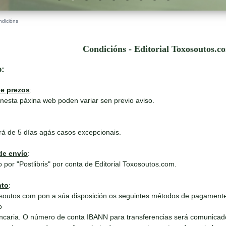
ndicións
Condicións - Editorial Toxosoutos.c
o:
de prezos
:
nesta páxina web poden variar sen previo aviso.
rá de 5 días agás casos excepcionais.
de envío
:
 por "Postlibris" por conta de Editorial Toxosoutos.com.
nto
:
outos.com pon a súa disposición os seguintes métodos de pagamente
o
ncaria. O número de conta IBANN para transferencias será comunicad