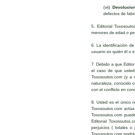
(vii)
Devolucio
defectos de fabr
5. Editorial Toxosout
menores de edad o pers
6. La identificación d
usuario es quién él o e
7. Debido a que Edito
el caso de que usted 
Toxosoutos.com (y a n
naturaleza, conocido 
con el conflicto en con
8. Usted es el único r
Toxosoutos.com actúa d
Toxosoutos.com puede 
Editorial Toxosoutos.
perjuicios ( totales 
Toxosoutos.com podrá a