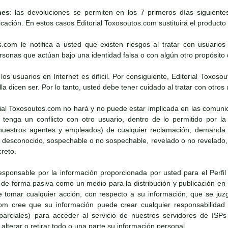
nes
: las devoluciones se permiten en los 7 primeros días siguient
icación. En estos casos Editorial Toxosoutos.com sustituirá el producto s
os.com le notifica a usted que existen riesgos al tratar con usuario
onas que actúan bajo una identidad falsa o con algún otro propósito d
e los usuarios en Internet es difícil. Por consiguiente, Editorial To
lla dicen ser. Por lo tanto, usted debe tener cuidado al tratar con otros 
rial Toxosoutos.com no hará y no puede estar implicada en las comun
tenga un conflicto con otro usuario, dentro de lo permitido por la 
uestros agentes y empleados) de cualquier reclamación, demanda o 
o desconocido, sospechable o no sospechable, revelado o no revelado,
creto.
esponsable por la información proporcionada por usted para el Perfil 
e forma pasiva como un medio para la distribución y publicación en I
tomar cualquier acción, con respecto a su información, que se juz
com cree que su información puede crear cualquier responsabilidad
o parciales) para acceder al servicio de nuestros servidores de ISPs
lterar o retirar todo o una parte su información personal.