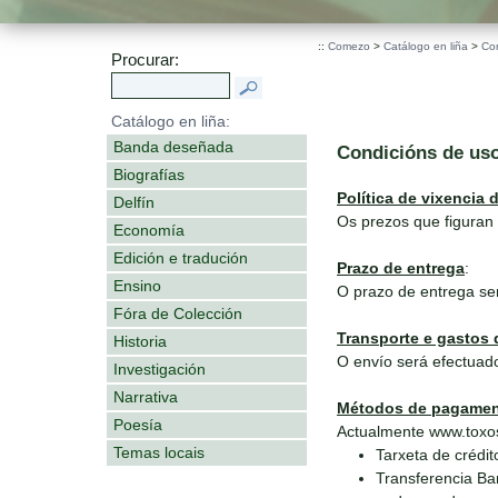
::
Comezo
>
Catálogo en liña
>
Co
Procurar:
Catálogo en liña:
Banda deseñada
Condicións de us
Biografías
Política de vixencia 
Delfín
Os prezos que figuran 
Economía
Edición e tradución
Prazo de entrega
:
Ensino
O prazo de entrega se
Fóra de Colección
Transporte e gastos 
Historia
O envío será efectuado
Investigación
Narrativa
Métodos de pagame
Poesía
Actualmente www.toxos
Temas locais
Tarxeta de crédit
Transferencia Ba