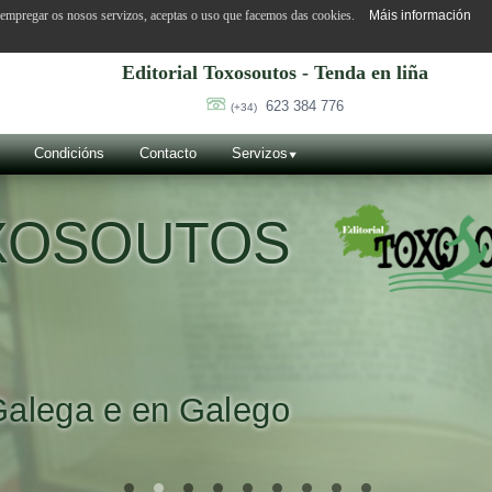
o empregar os nosos servizos, aceptas o uso que facemos das cookies.
Máis información
Editorial Toxosoutos - Tenda en liña
623 384 776
(+34)
Condicións
Contacto
Servizos
OXOSOUTOS
Galega e en Galego