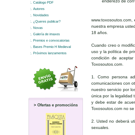
enderezo de corr
:.
Catálogo PDF
:.
Autores
:.
Novidades
www.toxosoutos.com, e
:.
¿Queres publicar?
nuestra empresa usted 
:.
Novas
18 años.
:.
Galería de imaxes
:.
Premios e convocatorias
Cuando creo o modific
:.
Bases Premio H Medieval
uso y la política de p
:.
Próximos lanzamentos
condición de aceptar 
Toxosoutos.com.
1. Como persona adul
comunicaciones con otr
nuestro servicio por l
única por la legalidad
y debe estar de acuerd
>
Ofertas e promocións
Toxosoutos.com no se r
2. Usted no deberá uti
sexuales.