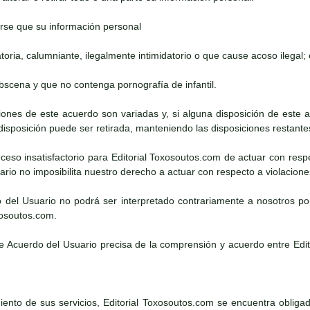
rse que su información personal
atoria, calumniante, ilegalmente intimidatorio o que cause acoso ilegal; 
obscena y que no contenga pornografía de infantil.
iciones de este acuerdo son variadas y, si alguna disposición de este
 disposición puede ser retirada, manteniendo las disposiciones restante
suceso insatisfactorio para Editorial Toxosoutos.com de actuar con resp
rio no imposibilita nuestro derecho a actuar con respecto a violacion
o del Usuario no podrá ser interpretado contrariamente a nosotros po
xosoutos.com.
te Acuerdo del Usuario precisa de la comprensión y acuerdo entre Edi
ento de sus servicios, Editorial Toxosoutos.com se encuentra obligado