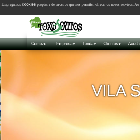
Empregamos
cookies
propias e de terceiros que nos permiten ofrecer os nosos servizos. A
Comezo
Empresa
Tenda
Clientes
Axuda
VILA 