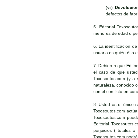
(vii)
Devolucio
defectos de fabr
5. Editorial Toxosout
menores de edad o pers
6. La identificación d
usuario es quién él o e
7. Debido a que Edito
el caso de que usted 
Toxosoutos.com (y a n
naturaleza, conocido 
con el conflicto en con
8. Usted es el único r
Toxosoutos.com actúa d
Toxosoutos.com puede 
Editorial Toxosoutos.
perjuicios ( totales 
Toxosoutos.com podrá a