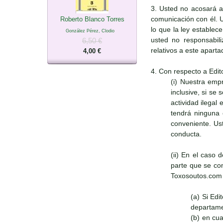
3. Usted no acosará a
comunicación con él. 
Roberto Blanco Torres
lo que la ley establec
González Pérez, Clodio
usted no responsabili
6,50 €
relativos a este apart
4,00 €
4. Con respecto a Edit
(i) Nuestra emp
inclusive, si se
actividad ilegal
tendrá ninguna 
conveniente. Ust
conducta.
(ii) En el caso 
parte que se con
Toxosoutos.com s
(a) Si Ed
departame
(b) en cu