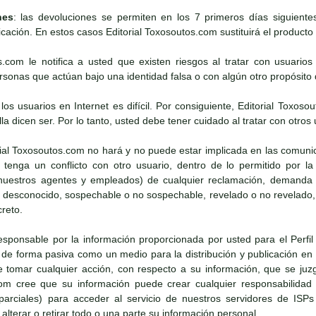
nes
: las devoluciones se permiten en los 7 primeros días siguient
icación. En estos casos Editorial Toxosoutos.com sustituirá el producto s
os.com le notifica a usted que existen riesgos al tratar con usuario
onas que actúan bajo una identidad falsa o con algún otro propósito d
e los usuarios en Internet es difícil. Por consiguiente, Editorial To
lla dicen ser. Por lo tanto, usted debe tener cuidado al tratar con otros 
rial Toxosoutos.com no hará y no puede estar implicada en las comun
tenga un conflicto con otro usuario, dentro de lo permitido por la 
uestros agentes y empleados) de cualquier reclamación, demanda o 
o desconocido, sospechable o no sospechable, revelado o no revelado,
creto.
esponsable por la información proporcionada por usted para el Perfil 
e forma pasiva como un medio para la distribución y publicación en I
tomar cualquier acción, con respecto a su información, que se juz
com cree que su información puede crear cualquier responsabilidad
o parciales) para acceder al servicio de nuestros servidores de ISPs
lterar o retirar todo o una parte su información personal.