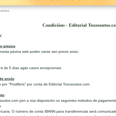
ndicións
Condicións - Editorial Toxosoutos.c
o:
de prezos
:
nesta páxina web poden variar sen previo aviso.
rá de 5 días agás casos excepcionais.
de envío
:
 por "Postlibris" por conta de Editorial Toxosoutos.com.
nto
:
outos.com pon a súa disposición os seguintes métodos de pagamente
o
ncaria. O número de conta IBANN para transferencias será comunicad