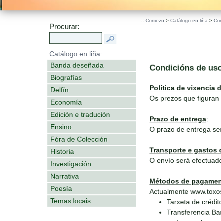
.
::
Comezo
>
Catálogo en liña
>
Co
Procurar:
Catálogo en liña:
Banda deseñada
Condicións de us
Biografías
Política de vixencia 
Delfín
Os prezos que figuran 
Economía
Edición e tradución
Prazo de entrega
:
Ensino
O prazo de entrega se
Fóra de Colección
Transporte e gastos 
Historia
O envío será efectuado
Investigación
Narrativa
Métodos de pagame
Poesía
Actualmente www.toxos
Temas locais
Tarxeta de crédit
Transferencia Ba