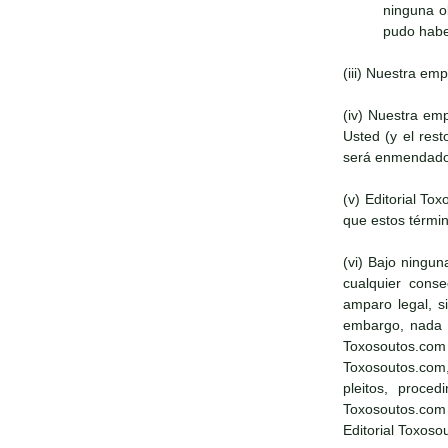
ninguna o
pudo haber
(iii) Nuestra em
(iv) Nuestra em
Usted (y el res
será enmendado
(v) Editorial T
que estos términ
(vi) Bajo ningun
cualquier conse
amparo legal, s
embargo, nada en
Toxosoutos.com 
Toxosoutos.com,
pleitos, proce
Toxosoutos.com
Editorial Toxoso