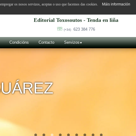
o empregar os nosos servizos, aceptas o uso que facemos das cookies.
Máis información
Editorial Toxosoutos - Tenda en liña
623 384 776
(+34)
Condicións
Contacto
Servizos
SUÁREZ