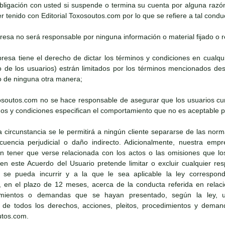
bligación con usted si suspende o termina su cuenta por alguna razó
 tenido con Editorial Toxosoutos.com por lo que se refiere a tal condu
presa no será responsable por ninguna información o material fijado o re
presa tiene el derecho de dictar los términos y condiciones en cua
to de los usuarios) estrán limitados por los términos mencionados 
 de ninguna otra manera;
oxosoutos.com no se hace responsable de asegurar que los usuarios cu
os y condiciones especifican el comportamiento que no es aceptable pa
a circunstancia se le permitirá a ningún cliente separarse de las norm
cuencia perjudicial o daño indirecto. Adicionalmente, nuestra emp
in tener que verse relacionada con los actos o las omisiones que los
 este Acuerdo del Usuario pretende limitar o excluir cualquier respo
se pueda incurrir y a la que le sea aplicable la ley correspondie
 en el plazo de 12 meses, acerca de la conducta referida en relaci
dimientos o demandas que se hayan presentado, según la ley, us
 de todos los derechos, acciones, pleitos, procedimientos y dema
utos.com.