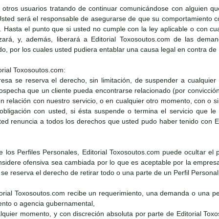
 otros usuarios tratando de continuar comunicándose con alguien qu
Usted será el responsable de asegurarse de que su comportamiento con
e. Hasta el punto que si usted no cumple con la ley aplicable o con cu
zará, y, además, liberará a Editorial Toxosoutos.com de las demand
ado, por los cuales usted pudiera entablar una causa legal en contra de
orial Toxosoutos.com:
resa se reserva el derecho, sin limitación, de suspender a cualquier
 sospecha que un cliente pueda encontrarse relacionado (por convicció
 en relación con nuestro servicio, o en cualquier otro momento, con o 
obligación con usted, si ésta suspende o termina el servicio que l
ed renuncia a todos los derechos que usted pudo haber tenido con Edi
de los Perfiles Personales, Editorial Toxosoutos.com puede ocultar el 
sidere ofensiva sea cambiada por lo que es aceptable por la empresa. 
e reserva el derecho de retirar todo o una parte de un Perfil Persona
itorial Toxosoutos.com recibe un requerimiento, una demanda o una pet
nto o agencia gubernamental,
alquier momento, y con discreción absoluta por parte de Editorial Tox