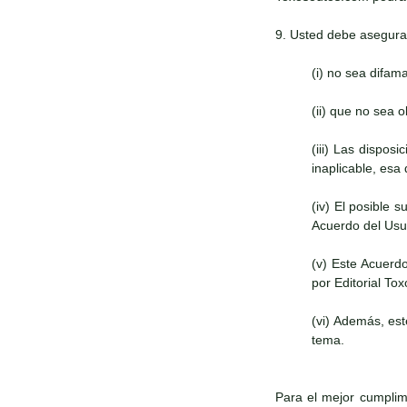
9. Usted debe asegura
(i) no sea difam
(ii) que no sea 
(iii) Las dispos
inaplicable, esa
(iv) El posible 
Acuerdo del Usua
(v) Este Acuerd
por Editorial To
(vi) Además, es
tema.
Para el mejor cumplimi