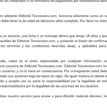
eo do comprador e no formulario de pagamento por transferencia banc
n adelante Editorial Toxosoutos.com, funciona sólamente como un ser
debe tener la de edad de dieciocho años cumplida. Por favor no intent
o un anuncio, una ficha o un mensaje afirmo que tengo 18 años y que
rivacidad de Editorial Toxosoutos.com, y pulsando el botón de confirm
los términos y las condiciones descritas abajo, y aplicables para 
ta, usted es el único responsable por cualquier información co
os usuarios de Editorial Toxosoutos.com. Editorial Toxosoutos.com no 
os usuarios, y no lo hace en consecuencia. Por consiguiente usted deb
 todas sus acciones bajo las leyes en vigor. De igual manera el cliente
o y aceptar por su parte la responsabilidad por la legalidad de toda
esponsabilizará por la ilegalidad de las acciones de los usuarios.
lizar nuestro servicio para enviar o para difundir material ofensivo, i