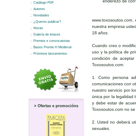
enderezo de corr
:.
Catálogo PDF
:.
Autores
:.
Novidades
www.toxosoutos.com, e
:.
¿Queres publicar?
nuestra empresa usted 
:.
Novas
18 años.
:.
Galería de imaxes
:.
Premios e convocatorias
Cuando creo o modific
:.
Bases Premio H Medieval
uso y la política de p
:.
Próximos lanzamentos
condición de aceptar 
Toxosoutos.com.
1. Como persona adul
comunicaciones con otr
nuestro servicio por l
única por la legalidad
y debe estar de acuerd
>
Ofertas e promocións
Toxosoutos.com no se r
2. Usted no deberá uti
sexuales.