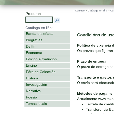
::
Comezo
>
Catálogo en liña
>
Co
Procurar:
Catálogo en liña:
Banda deseñada
Condicións de us
Biografías
Política de vixencia 
Delfín
Os prezos que figuran 
Economía
Edición e tradución
Prazo de entrega
:
Ensino
O prazo de entrega se
Fóra de Colección
Transporte e gastos 
Historia
O envío será efectuado
Investigación
Narrativa
Métodos de pagame
Poesía
Actualmente www.toxos
Temas locais
Tarxeta de crédit
Transferencia Ba