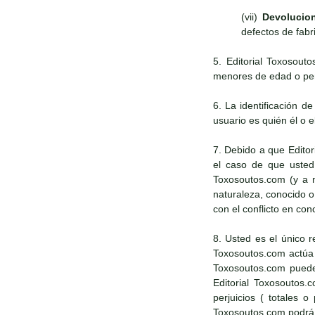
(vii)
Devolucio
defectos de fabr
5. Editorial Toxosout
menores de edad o pers
6. La identificación d
usuario es quién él o e
7. Debido a que Edito
el caso de que usted 
Toxosoutos.com (y a n
naturaleza, conocido 
con el conflicto en con
8. Usted es el único r
Toxosoutos.com actúa d
Toxosoutos.com puede 
Editorial Toxosoutos.
perjuicios ( totales 
Toxosoutos.com podrá a