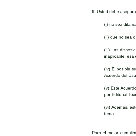
9. Usted debe asegura
(i) no sea difam
(ii) que no sea 
(iii) Las dispos
inaplicable, esa
(iv) El posible 
Acuerdo del Usua
(v) Este Acuerd
por Editorial To
(vi) Además, es
tema.
Para el mejor cumplimi