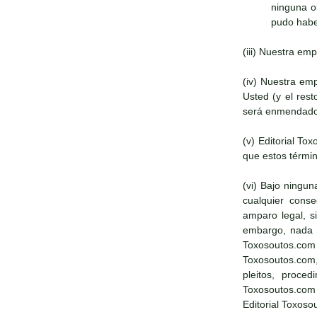
ninguna o
pudo haber
(iii) Nuestra em
(iv) Nuestra em
Usted (y el res
será enmendado
(v) Editorial T
que estos términ
(vi) Bajo ningun
cualquier conse
amparo legal, s
embargo, nada en
Toxosoutos.com 
Toxosoutos.com,
pleitos, proce
Toxosoutos.com
Editorial Toxoso