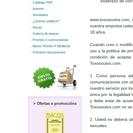
enderezo de corr
:.
Catálogo PDF
:.
Autores
:.
Novidades
www.toxosoutos.com, e
:.
¿Queres publicar?
nuestra empresa usted 
:.
Novas
18 años.
:.
Galería de imaxes
:.
Premios e convocatorias
Cuando creo o modific
:.
Bases Premio H Medieval
uso y la política de p
:.
Próximos lanzamentos
condición de aceptar 
Toxosoutos.com.
1. Como persona adul
comunicaciones con otr
nuestro servicio por l
única por la legalidad
y debe estar de acuerd
>
Ofertas e promocións
Toxosoutos.com no se r
2. Usted no deberá uti
sexuales.