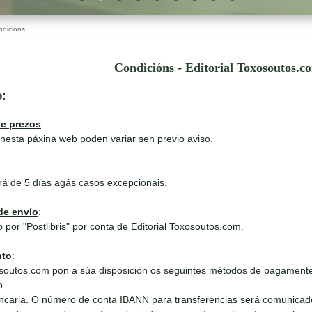
ndicións
Condicións - Editorial Toxosoutos.c
o:
de prezos
:
nesta páxina web poden variar sen previo aviso.
rá de 5 días agás casos excepcionais.
de envío
:
 por "Postlibris" por conta de Editorial Toxosoutos.com.
nto
:
outos.com pon a súa disposición os seguintes métodos de pagamente
o
ncaria. O número de conta IBANN para transferencias será comunicad