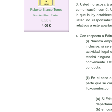
3. Usted no acosará a
comunicación con él. 
Roberto Blanco Torres
lo que la ley establec
González Pérez, Clodio
usted no responsabili
6,50 €
relativos a este apart
4,00 €
4. Con respecto a Edit
(i) Nuestra emp
inclusive, si se
actividad ilegal
tendrá ninguna 
conveniente. Ust
conducta.
(ii) En el caso 
parte que se con
Toxosoutos.com s
(a) Si Ed
departame
(b) en cu