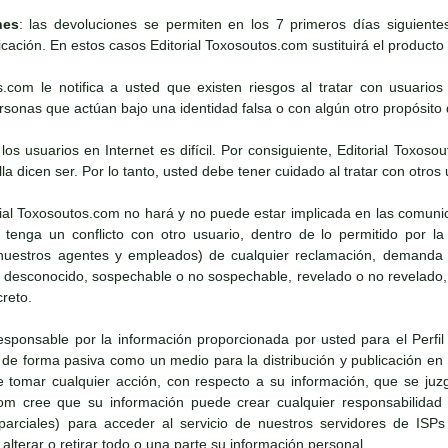
nes
: las devoluciones se permiten en los 7 primeros días siguient
icación. En estos casos Editorial Toxosoutos.com sustituirá el producto s
os.com le notifica a usted que existen riesgos al tratar con usuario
onas que actúan bajo una identidad falsa o con algún otro propósito d
e los usuarios en Internet es difícil. Por consiguiente, Editorial To
lla dicen ser. Por lo tanto, usted debe tener cuidado al tratar con otros 
rial Toxosoutos.com no hará y no puede estar implicada en las comun
tenga un conflicto con otro usuario, dentro de lo permitido por la 
uestros agentes y empleados) de cualquier reclamación, demanda o 
o desconocido, sospechable o no sospechable, revelado o no revelado,
creto.
esponsable por la información proporcionada por usted para el Perfil 
e forma pasiva como un medio para la distribución y publicación en I
tomar cualquier acción, con respecto a su información, que se juz
com cree que su información puede crear cualquier responsabilidad
o parciales) para acceder al servicio de nuestros servidores de ISPs
lterar o retirar todo o una parte su información personal.