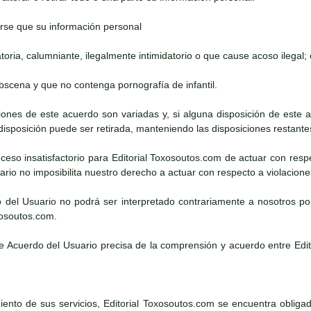
rse que su información personal
atoria, calumniante, ilegalmente intimidatorio o que cause acoso ilegal; 
obscena y que no contenga pornografía de infantil.
iciones de este acuerdo son variadas y, si alguna disposición de este
 disposición puede ser retirada, manteniendo las disposiciones restante
suceso insatisfactorio para Editorial Toxosoutos.com de actuar con resp
rio no imposibilita nuestro derecho a actuar con respecto a violacion
o del Usuario no podrá ser interpretado contrariamente a nosotros po
xosoutos.com.
te Acuerdo del Usuario precisa de la comprensión y acuerdo entre Edi
ento de sus servicios, Editorial Toxosoutos.com se encuentra obligado