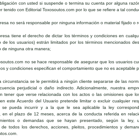
bligación con usted si suspende o termina su cuenta por alguna razó
 tenido con Editorial Toxosoutos.com por lo que se refiere a tal condu
presa no será responsable por ninguna información o material fijado o re
presa tiene el derecho de dictar los términos y condiciones en cua
to de los usuarios) estrán limitados por los términos mencionados 
 de ninguna otra manera;
oxosoutos.com no se hace responsable de asegurar que los usuarios cu
os y condiciones especifican el comportamiento que no es aceptable pa
a circunstancia se le permitirá a ningún cliente separarse de las norm
cuencia perjudicial o daño indirecto. Adicionalmente, nuestra emp
in tener que verse relacionada con los actos o las omisiones que los
 este Acuerdo del Usuario pretende limitar o excluir cualquier respo
se pueda incurrir y a la que le sea aplicable la ley correspondie
 en el plazo de 12 meses, acerca de la conducta referida en relaci
dimientos o demandas que se hayan presentado, según la ley, us
 de todos los derechos, acciones, pleitos, procedimientos y dema
utos.com.