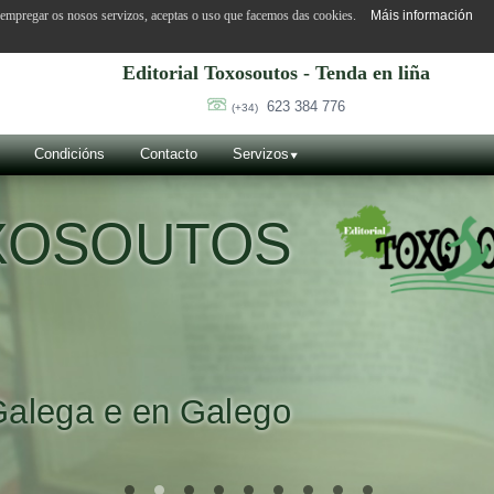
o empregar os nosos servizos, aceptas o uso que facemos das cookies.
Máis información
Editorial Toxosoutos - Tenda en liña
623 384 776
(+34)
Condicións
Contacto
Servizos
UTOS
en Galego