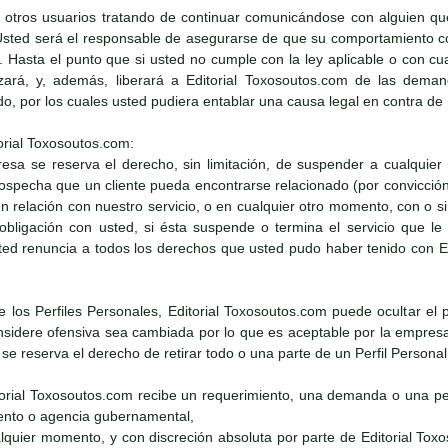
 otros usuarios tratando de continuar comunicándose con alguien qu
Usted será el responsable de asegurarse de que su comportamiento con
e. Hasta el punto que si usted no cumple con la ley aplicable o con cu
zará, y, además, liberará a Editorial Toxosoutos.com de las demand
ado, por los cuales usted pudiera entablar una causa legal en contra de
orial Toxosoutos.com:
resa se reserva el derecho, sin limitación, de suspender a cualquier
 sospecha que un cliente pueda encontrarse relacionado (por convicció
 en relación con nuestro servicio, o en cualquier otro momento, con o 
obligación con usted, si ésta suspende o termina el servicio que l
ed renuncia a todos los derechos que usted pudo haber tenido con Edi
de los Perfiles Personales, Editorial Toxosoutos.com puede ocultar el 
sidere ofensiva sea cambiada por lo que es aceptable por la empresa. 
e reserva el derecho de retirar todo o una parte de un Perfil Persona
itorial Toxosoutos.com recibe un requerimiento, una demanda o una pet
nto o agencia gubernamental,
alquier momento, y con discreción absoluta por parte de Editorial Tox