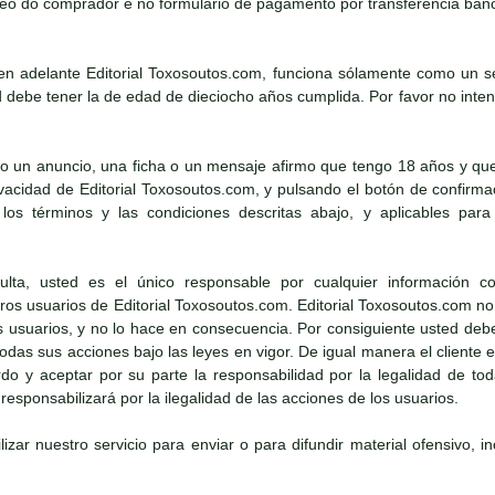
eo do comprador e no formulario de pagamento por transferencia banc
n adelante Editorial Toxosoutos.com, funciona sólamente como un ser
debe tener la de edad de dieciocho años cumplida. Por favor no intent
o un anuncio, una ficha o un mensaje afirmo que tengo 18 años y que
rivacidad de Editorial Toxosoutos.com, y pulsando el botón de confirm
los términos y las condiciones descritas abajo, y aplicables para 
ta, usted es el único responsable por cualquier información co
os usuarios de Editorial Toxosoutos.com. Editorial Toxosoutos.com no 
os usuarios, y no lo hace en consecuencia. Por consiguiente usted deb
 todas sus acciones bajo las leyes en vigor. De igual manera el cliente
o y aceptar por su parte la responsabilidad por la legalidad de toda
esponsabilizará por la ilegalidad de las acciones de los usuarios.
lizar nuestro servicio para enviar o para difundir material ofensivo, i