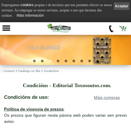
Empregamos
cookies
propias e de terceiros que nos permiten ofrecer os nosos
Aceptar
servizos. Ao empregar os nosos servizos, aceptas o uso que facemos das
cookies.
Máis información
0
VILA SUÁREZ
.
::
Comezo
>
Catálogo en liña
>
Condicións
Condicións - Editorial Toxosoutos.com.
Condicións de uso:
Máis compras
Política de vixencia de prezos
:
Os prezos que figuran nesta páxina web poden variar sen previo
aviso.