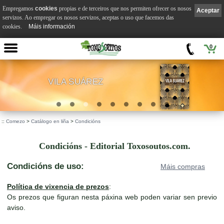
Empregamos
cookies
propias e de terceiros que nos permiten ofrecer os nosos
Aceptar
servizos. Ao empregar os nosos servizos, aceptas o uso que facemos das
cookies.
Máis información
0
VILA SUÁREZ
.
::
Comezo
>
Catálogo en liña
>
Condicións
Condicións - Editorial Toxosoutos.com.
Condicións de uso:
Máis compras
Política de vixencia de prezos
:
Os prezos que figuran nesta páxina web poden variar sen previo
aviso.