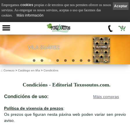
Empregamos
cookies
propias e de terceiros que nos permiten ofrecer os nosos
Aceptar
servizos. Ao empregar os nosos servizos, aceptas o uso que facemos das
cookies.
Máis información
0
VILA SUÁREZ
.
::
Comezo
>
Catálogo en liña
>
Condicións
Condicións - Editorial Toxosoutos.com.
Condicións de uso:
Máis compras
Política de vixencia de prezos
:
Os prezos que figuran nesta páxina web poden variar sen previo
aviso.