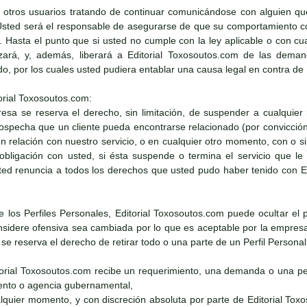
 otros usuarios tratando de continuar comunicándose con alguien qu
Usted será el responsable de asegurarse de que su comportamiento con
e. Hasta el punto que si usted no cumple con la ley aplicable o con cu
zará, y, además, liberará a Editorial Toxosoutos.com de las demand
ado, por los cuales usted pudiera entablar una causa legal en contra de
orial Toxosoutos.com:
resa se reserva el derecho, sin limitación, de suspender a cualquier
 sospecha que un cliente pueda encontrarse relacionado (por convicció
 en relación con nuestro servicio, o en cualquier otro momento, con o 
obligación con usted, si ésta suspende o termina el servicio que l
ed renuncia a todos los derechos que usted pudo haber tenido con Edi
de los Perfiles Personales, Editorial Toxosoutos.com puede ocultar el 
sidere ofensiva sea cambiada por lo que es aceptable por la empresa. 
e reserva el derecho de retirar todo o una parte de un Perfil Persona
itorial Toxosoutos.com recibe un requerimiento, una demanda o una pet
nto o agencia gubernamental,
alquier momento, y con discreción absoluta por parte de Editorial Tox