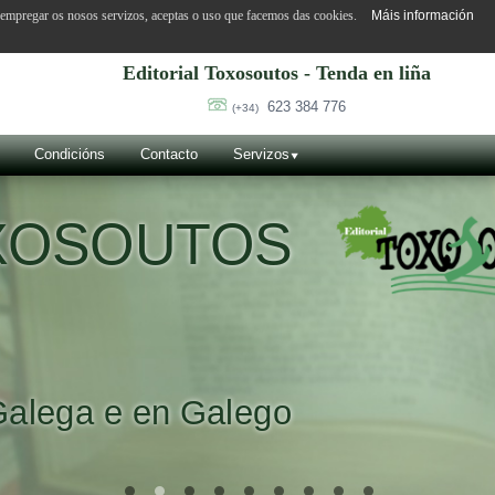
o empregar os nosos servizos, aceptas o uso que facemos das cookies.
Máis información
Editorial Toxosoutos - Tenda en liña
623 384 776
(+34)
Condicións
Contacto
Servizos
OXOSOUTOS
Galega e en Galego