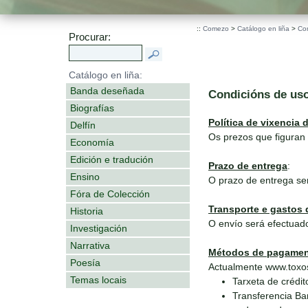
::
Comezo
>
Catálogo en liña
>
Co
Procurar:
Catálogo en liña:
Banda deseñada
Condicións de us
Biografías
Política de vixencia 
Delfín
Os prezos que figuran 
Economía
Edición e tradución
Prazo de entrega
:
Ensino
O prazo de entrega se
Fóra de Colección
Transporte e gastos 
Historia
O envío será efectuado
Investigación
Narrativa
Métodos de pagame
Poesía
Actualmente www.toxos
Temas locais
Tarxeta de crédit
Transferencia Ba