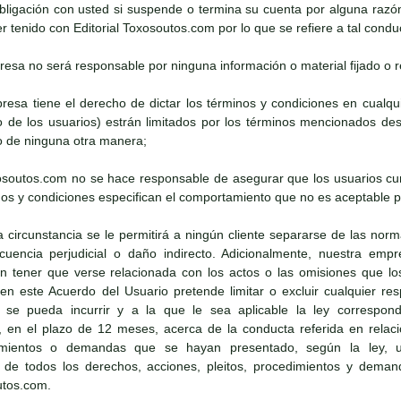
bligación con usted si suspende o termina su cuenta por alguna razó
 tenido con Editorial Toxosoutos.com por lo que se refiere a tal condu
presa no será responsable por ninguna información o material fijado o re
presa tiene el derecho de dictar los términos y condiciones en cua
to de los usuarios) estrán limitados por los términos mencionados 
 de ninguna otra manera;
oxosoutos.com no se hace responsable de asegurar que los usuarios cu
os y condiciones especifican el comportamiento que no es aceptable pa
a circunstancia se le permitirá a ningún cliente separarse de las norm
cuencia perjudicial o daño indirecto. Adicionalmente, nuestra emp
in tener que verse relacionada con los actos o las omisiones que los
 este Acuerdo del Usuario pretende limitar o excluir cualquier respo
se pueda incurrir y a la que le sea aplicable la ley correspondie
 en el plazo de 12 meses, acerca de la conducta referida en relaci
dimientos o demandas que se hayan presentado, según la ley, us
 de todos los derechos, acciones, pleitos, procedimientos y dema
utos.com.