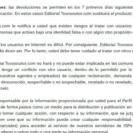
nes
: las devoluciones se permiten en los 7 primeros días siguient
icación. En estos casos Editorial Toxosoutos.com sustituirá el producto s
os.com le notifica a usted que existen riesgos al tratar con usuario
onas que actúan bajo una identidad falsa o con algún otro propósito d
e los usuarios en Internet es difícil. Por consiguiente, Editorial To
lla dicen ser. Por lo tanto, usted debe tener cuidado al tratar con otros 
rial Toxosoutos.com no hará y no puede estar implicada en las comun
tenga un conflicto con otro usuario, dentro de lo permitido por la 
uestros agentes y empleados) de cualquier reclamación, demanda o 
o desconocido, sospechable o no sospechable, revelado o no revelado,
creto.
esponsable por la información proporcionada por usted para el Perfil 
e forma pasiva como un medio para la distribución y publicación en I
tomar cualquier acción, con respecto a su información, que se juz
com cree que su información puede crear cualquier responsabilidad
o parciales) para acceder al servicio de nuestros servidores de ISPs
lterar o retirar todo o una parte su información personal.