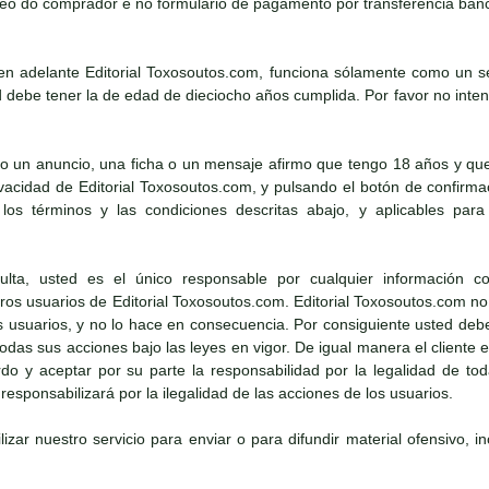
eo do comprador e no formulario de pagamento por transferencia banc
n adelante Editorial Toxosoutos.com, funciona sólamente como un ser
debe tener la de edad de dieciocho años cumplida. Por favor no intent
o un anuncio, una ficha o un mensaje afirmo que tengo 18 años y que
rivacidad de Editorial Toxosoutos.com, y pulsando el botón de confirm
los términos y las condiciones descritas abajo, y aplicables para 
ta, usted es el único responsable por cualquier información co
os usuarios de Editorial Toxosoutos.com. Editorial Toxosoutos.com no 
os usuarios, y no lo hace en consecuencia. Por consiguiente usted deb
 todas sus acciones bajo las leyes en vigor. De igual manera el cliente
o y aceptar por su parte la responsabilidad por la legalidad de toda
esponsabilizará por la ilegalidad de las acciones de los usuarios.
lizar nuestro servicio para enviar o para difundir material ofensivo, i