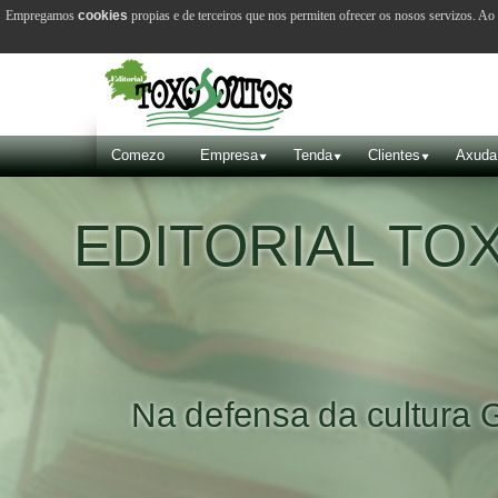
Empregamos
cookies
propias e de terceiros que nos permiten ofrecer os nosos servizos. A
Comezo
Empresa
Tenda
Clientes
Axuda
EDITORIAL T
Na defensa da cultura 