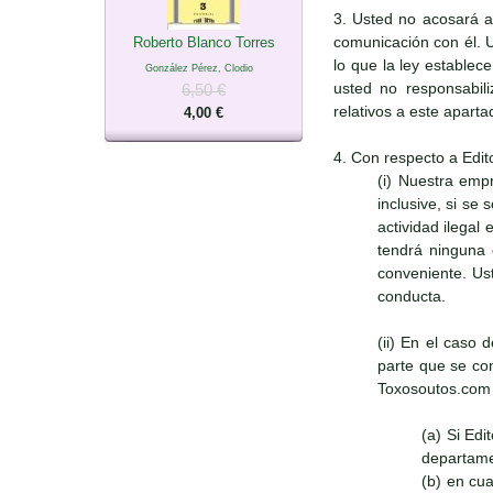
3. Usted no acosará a
comunicación con él. 
Roberto Blanco Torres
lo que la ley establec
González Pérez, Clodio
usted no responsabili
6,50 €
relativos a este apart
4,00 €
4. Con respecto a Edit
(i) Nuestra emp
inclusive, si se
actividad ilegal
tendrá ninguna 
conveniente. Ust
conducta.
(ii) En el caso 
parte que se con
Toxosoutos.com s
(a) Si Ed
departame
(b) en cu