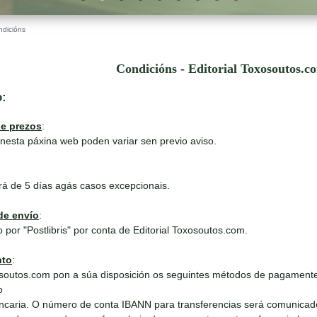
ndicións
Condicións - Editorial Toxosoutos.c
o:
de prezos
:
nesta páxina web poden variar sen previo aviso.
rá de 5 días agás casos excepcionais.
de envío
:
 por "Postlibris" por conta de Editorial Toxosoutos.com.
nto
:
outos.com pon a súa disposición os seguintes métodos de pagamente
o
ncaria. O número de conta IBANN para transferencias será comunicad