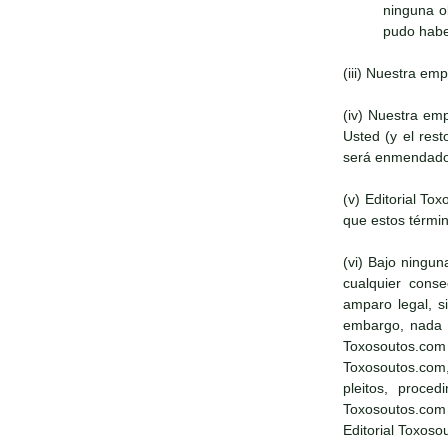
ninguna o
pudo haber
(iii) Nuestra em
(iv) Nuestra em
Usted (y el res
será enmendado
(v) Editorial T
que estos términ
(vi) Bajo ningun
cualquier conse
amparo legal, s
embargo, nada en
Toxosoutos.com 
Toxosoutos.com,
pleitos, proce
Toxosoutos.com
Editorial Toxoso