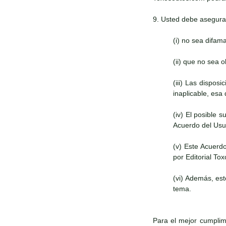
9. Usted debe asegura
(i) no sea difam
(ii) que no sea 
(iii) Las dispos
inaplicable, esa
(iv) El posible 
Acuerdo del Usua
(v) Este Acuerd
por Editorial To
(vi) Además, es
tema.
Para el mejor cumplimi