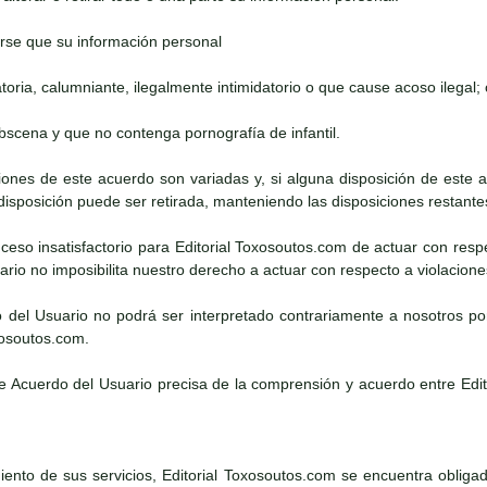
rse que su información personal
atoria, calumniante, ilegalmente intimidatorio o que cause acoso ilegal; 
obscena y que no contenga pornografía de infantil.
iciones de este acuerdo son variadas y, si alguna disposición de este
 disposición puede ser retirada, manteniendo las disposiciones restante
suceso insatisfactorio para Editorial Toxosoutos.com de actuar con resp
rio no imposibilita nuestro derecho a actuar con respecto a violacion
o del Usuario no podrá ser interpretado contrariamente a nosotros po
xosoutos.com.
te Acuerdo del Usuario precisa de la comprensión y acuerdo entre Edi
ento de sus servicios, Editorial Toxosoutos.com se encuentra obligado