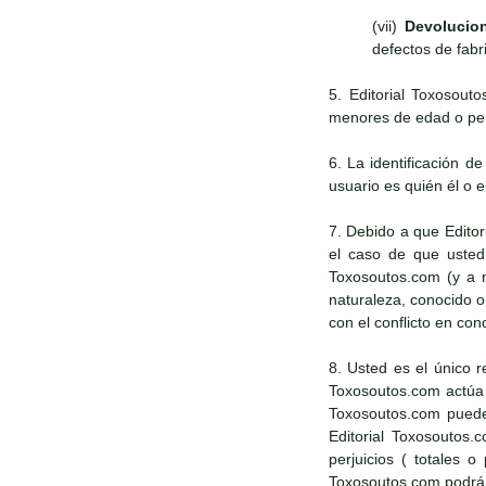
(vii)
Devolucio
defectos de fabr
5. Editorial Toxosout
menores de edad o pers
6. La identificación d
usuario es quién él o e
7. Debido a que Edito
el caso de que usted 
Toxosoutos.com (y a n
naturaleza, conocido 
con el conflicto en con
8. Usted es el único r
Toxosoutos.com actúa d
Toxosoutos.com puede 
Editorial Toxosoutos.
perjuicios ( totales 
Toxosoutos.com podrá a