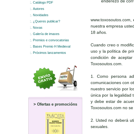
enderezo de corr
:.
Catálogo PDF
:.
Autores
:.
Novidades
www.toxosoutos.com, e
:.
¿Queres publicar?
nuestra empresa usted 
:.
Novas
18 años.
:.
Galería de imaxes
:.
Premios e convocatorias
Cuando creo o modific
:.
Bases Premio H Medieval
uso y la política de p
:.
Próximos lanzamentos
condición de aceptar 
Toxosoutos.com.
1. Como persona adul
comunicaciones con otr
nuestro servicio por l
única por la legalidad
y debe estar de acuerd
>
Ofertas e promocións
Toxosoutos.com no se r
2. Usted no deberá uti
sexuales.