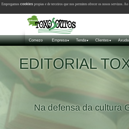
Empregamos
cookies
propias e de terceiros que nos permiten ofrecer os nosos servizos. A
Comezo
Empresa
Tenda
Clientes
Axuda
EDITORIAL T
Na defensa da cultura 