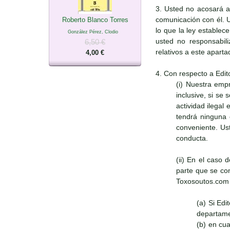
3. Usted no acosará a
comunicación con él. 
Roberto Blanco Torres
lo que la ley establec
González Pérez, Clodio
usted no responsabili
6,50 €
relativos a este apart
4,00 €
4. Con respecto a Edit
(i) Nuestra emp
inclusive, si se
actividad ilegal
tendrá ninguna 
conveniente. Ust
conducta.
(ii) En el caso 
parte que se con
Toxosoutos.com s
(a) Si Ed
departame
(b) en cu