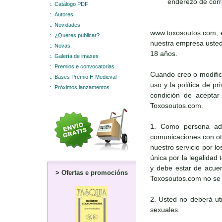
enderezo de corr
:.
Catálogo PDF
:.
Autores
:.
Novidades
www.toxosoutos.com, e
:.
¿Queres publicar?
nuestra empresa usted 
:.
Novas
18 años.
:.
Galería de imaxes
:.
Premios e convocatorias
Cuando creo o modific
:.
Bases Premio H Medieval
uso y la política de p
:.
Próximos lanzamentos
condición de aceptar 
Toxosoutos.com.
1. Como persona adul
comunicaciones con otr
nuestro servicio por l
única por la legalidad
y debe estar de acuerd
>
Ofertas e promocións
Toxosoutos.com no se r
2. Usted no deberá uti
sexuales.