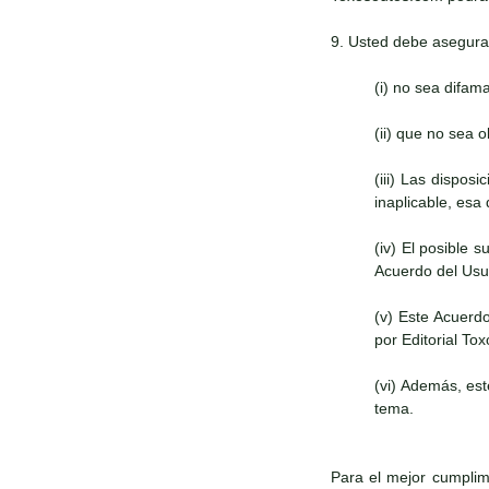
9. Usted debe asegura
(i) no sea difam
(ii) que no sea 
(iii) Las dispos
inaplicable, esa
(iv) El posible 
Acuerdo del Usua
(v) Este Acuerd
por Editorial To
(vi) Además, es
tema.
Para el mejor cumplimi