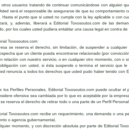
 otros usuarios tratando de continuar comunicándose con alguien qu
Usted será el responsable de asegurarse de que su comportamiento con
e. Hasta el punto que si usted no cumple con la ley aplicable o con cu
zará, y, además, liberará a Editorial Toxosoutos.com de las demand
ado, por los cuales usted pudiera entablar una causa legal en contra de
orial Toxosoutos.com:
resa se reserva el derecho, sin limitación, de suspender a cualquier
 sospecha que un cliente pueda encontrarse relacionado (por convicció
 en relación con nuestro servicio, o en cualquier otro momento, con o 
obligación con usted, si ésta suspende o termina el servicio que l
ed renuncia a todos los derechos que usted pudo haber tenido con Edi
de los Perfiles Personales, Editorial Toxosoutos.com puede ocultar el 
sidere ofensiva sea cambiada por lo que es aceptable por la empresa. 
e reserva el derecho de retirar todo o una parte de un Perfil Persona
itorial Toxosoutos.com recibe un requerimiento, una demanda o una pet
nto o agencia gubernamental,
alquier momento, y con discreción absoluta por parte de Editorial Tox