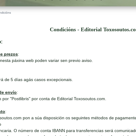
ndicións
Condicións - Editorial Toxosoutos.c
o:
de prezos
:
nesta páxina web poden variar sen previo aviso.
rá de 5 días agás casos excepcionais.
de envío
:
 por "Postlibris" por conta de Editorial Toxosoutos.com.
nto
:
outos.com pon a súa disposición os seguintes métodos de pagamente
o
ncaria. O número de conta IBANN para transferencias será comunicad