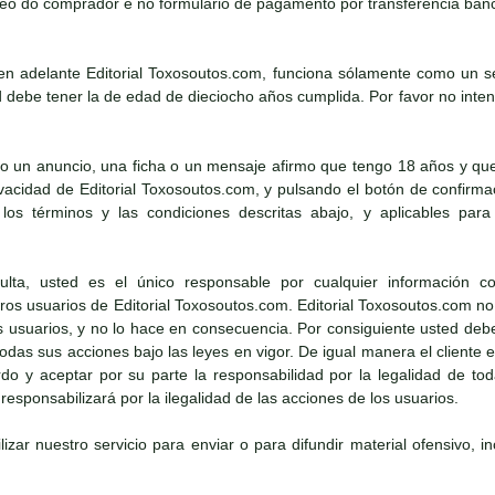
eo do comprador e no formulario de pagamento por transferencia banc
n adelante Editorial Toxosoutos.com, funciona sólamente como un ser
debe tener la de edad de dieciocho años cumplida. Por favor no intent
o un anuncio, una ficha o un mensaje afirmo que tengo 18 años y que
rivacidad de Editorial Toxosoutos.com, y pulsando el botón de confirm
los términos y las condiciones descritas abajo, y aplicables para 
ta, usted es el único responsable por cualquier información co
os usuarios de Editorial Toxosoutos.com. Editorial Toxosoutos.com no 
os usuarios, y no lo hace en consecuencia. Por consiguiente usted deb
 todas sus acciones bajo las leyes en vigor. De igual manera el cliente
o y aceptar por su parte la responsabilidad por la legalidad de toda
esponsabilizará por la ilegalidad de las acciones de los usuarios.
lizar nuestro servicio para enviar o para difundir material ofensivo, i