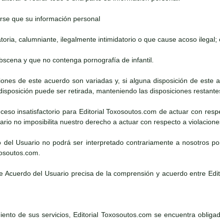
rse que su información personal
atoria, calumniante, ilegalmente intimidatorio o que cause acoso ilegal; 
obscena y que no contenga pornografía de infantil.
iciones de este acuerdo son variadas y, si alguna disposición de este
 disposición puede ser retirada, manteniendo las disposiciones restante
suceso insatisfactorio para Editorial Toxosoutos.com de actuar con resp
rio no imposibilita nuestro derecho a actuar con respecto a violacion
o del Usuario no podrá ser interpretado contrariamente a nosotros po
xosoutos.com.
te Acuerdo del Usuario precisa de la comprensión y acuerdo entre Edi
ento de sus servicios, Editorial Toxosoutos.com se encuentra obligado