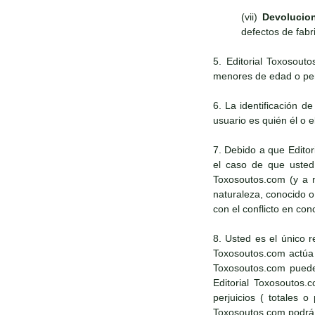
(vii)
Devolucio
defectos de fabr
5. Editorial Toxosout
menores de edad o pers
6. La identificación d
usuario es quién él o e
7. Debido a que Edito
el caso de que usted 
Toxosoutos.com (y a n
naturaleza, conocido 
con el conflicto en con
8. Usted es el único r
Toxosoutos.com actúa d
Toxosoutos.com puede 
Editorial Toxosoutos.
perjuicios ( totales 
Toxosoutos.com podrá a