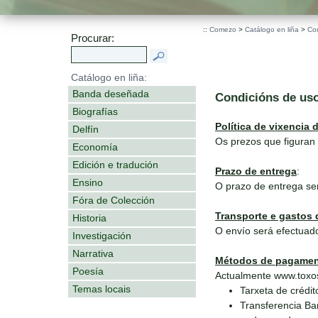
::
Comezo
>
Catálogo en liña
>
Co
Procurar:
Catálogo en liña:
Banda deseñada
Condicións de us
Biografías
Política de vixencia 
Delfín
Os prezos que figuran 
Economía
Edición e tradución
Prazo de entrega
:
Ensino
O prazo de entrega se
Fóra de Colección
Transporte e gastos 
Historia
O envío será efectuado
Investigación
Narrativa
Métodos de pagame
Poesía
Actualmente www.toxos
Temas locais
Tarxeta de crédit
Transferencia Ba