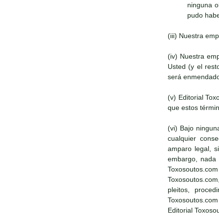
ninguna o
pudo haber
(iii) Nuestra em
(iv) Nuestra em
Usted (y el res
será enmendado
(v) Editorial T
que estos términ
(vi) Bajo ningun
cualquier conse
amparo legal, s
embargo, nada en
Toxosoutos.com 
Toxosoutos.com,
pleitos, proce
Toxosoutos.com
Editorial Toxoso