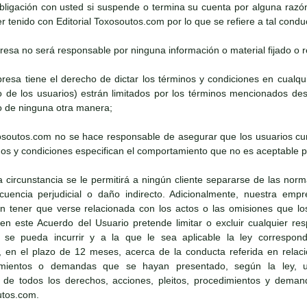
bligación con usted si suspende o termina su cuenta por alguna razó
 tenido con Editorial Toxosoutos.com por lo que se refiere a tal condu
presa no será responsable por ninguna información o material fijado o re
presa tiene el derecho de dictar los términos y condiciones en cua
to de los usuarios) estrán limitados por los términos mencionados 
 de ninguna otra manera;
oxosoutos.com no se hace responsable de asegurar que los usuarios cu
os y condiciones especifican el comportamiento que no es aceptable pa
a circunstancia se le permitirá a ningún cliente separarse de las norm
cuencia perjudicial o daño indirecto. Adicionalmente, nuestra emp
in tener que verse relacionada con los actos o las omisiones que los
 este Acuerdo del Usuario pretende limitar o excluir cualquier respo
se pueda incurrir y a la que le sea aplicable la ley correspondie
 en el plazo de 12 meses, acerca de la conducta referida en relaci
dimientos o demandas que se hayan presentado, según la ley, us
 de todos los derechos, acciones, pleitos, procedimientos y dema
utos.com.