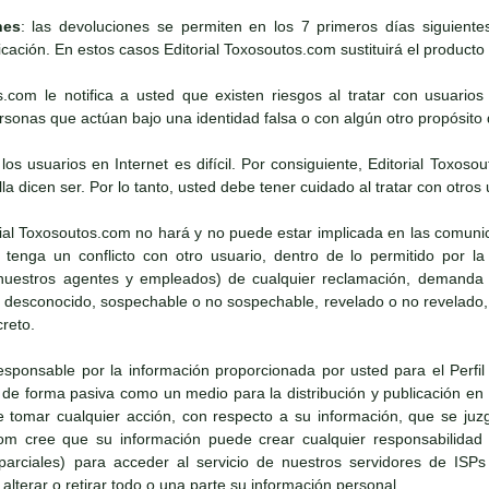
nes
: las devoluciones se permiten en los 7 primeros días siguient
icación. En estos casos Editorial Toxosoutos.com sustituirá el producto s
os.com le notifica a usted que existen riesgos al tratar con usuario
onas que actúan bajo una identidad falsa o con algún otro propósito d
e los usuarios en Internet es difícil. Por consiguiente, Editorial To
lla dicen ser. Por lo tanto, usted debe tener cuidado al tratar con otros 
rial Toxosoutos.com no hará y no puede estar implicada en las comun
tenga un conflicto con otro usuario, dentro de lo permitido por la 
uestros agentes y empleados) de cualquier reclamación, demanda o 
o desconocido, sospechable o no sospechable, revelado o no revelado,
creto.
esponsable por la información proporcionada por usted para el Perfil 
e forma pasiva como un medio para la distribución y publicación en I
tomar cualquier acción, con respecto a su información, que se juz
com cree que su información puede crear cualquier responsabilidad
o parciales) para acceder al servicio de nuestros servidores de ISPs
lterar o retirar todo o una parte su información personal.