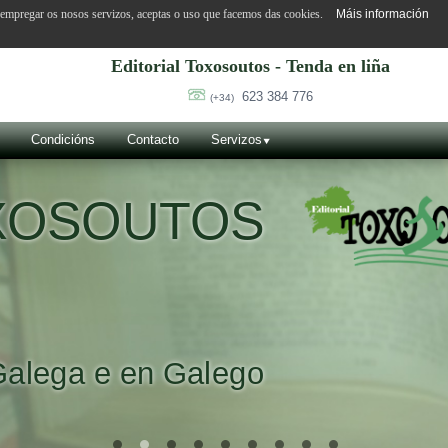
o empregar os nosos servizos, aceptas o uso que facemos das cookies.
Máis información
Editorial Toxosoutos - Tenda en liña
623 384 776
(+34)
Condicións
Contacto
Servizos
OXOSOUTOS
Galega e en Galego