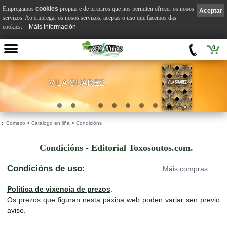
Empregamos
cookies
propias e de terceiros que nos permiten ofrecer os nosos
Aceptar
servizos. Ao empregar os nosos servizos, aceptas o uso que facemos das
cookies.
Máis información
0
VILA SUÁREZ
.
::
Comezo
>
Catálogo en liña
>
Condicións
Condicións - Editorial Toxosoutos.com.
Condicións de uso:
Máis compras
Política de vixencia de prezos
:
Os prezos que figuran nesta páxina web poden variar sen previo
aviso.