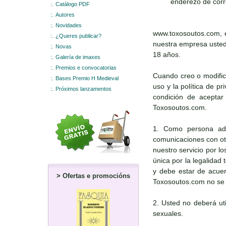
enderezo de corr
:.
Catálogo PDF
:.
Autores
:.
Novidades
www.toxosoutos.com, e
:.
¿Queres publicar?
nuestra empresa usted 
:.
Novas
18 años.
:.
Galería de imaxes
:.
Premios e convocatorias
Cuando creo o modific
:.
Bases Premio H Medieval
uso y la política de p
:.
Próximos lanzamentos
condición de aceptar 
Toxosoutos.com.
1. Como persona adul
comunicaciones con otr
nuestro servicio por l
única por la legalidad
y debe estar de acuerd
>
Ofertas e promocións
Toxosoutos.com no se r
2. Usted no deberá uti
sexuales.