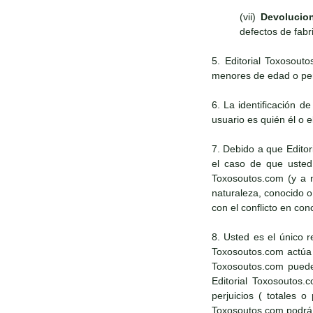
(vii)
Devolucio
defectos de fabr
5. Editorial Toxosout
menores de edad o pers
6. La identificación d
usuario es quién él o e
7. Debido a que Edito
el caso de que usted 
Toxosoutos.com (y a n
naturaleza, conocido 
con el conflicto en con
8. Usted es el único r
Toxosoutos.com actúa d
Toxosoutos.com puede 
Editorial Toxosoutos.
perjuicios ( totales 
Toxosoutos.com podrá a