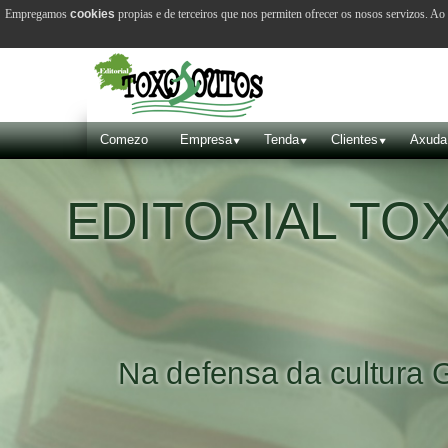
Empregamos
cookies
propias e de terceiros que nos permiten ofrecer os nosos servizos. A
Comezo
Empresa
Tenda
Clientes
Axuda
EDITORIAL T
Na defensa da cultura 