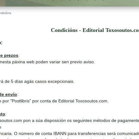
ndicións
Condicións - Editorial Toxosoutos.c
o:
de prezos
:
nesta páxina web poden variar sen previo aviso.
rá de 5 días agás casos excepcionais.
de envío
:
 por "Postlibris" por conta de Editorial Toxosoutos.com.
nto
:
outos.com pon a súa disposición os seguintes métodos de pagamente
o
ncaria. O número de conta IBANN para transferencias será comunicad