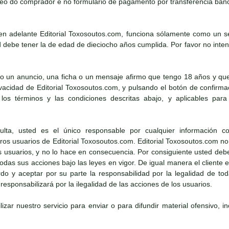
eo do comprador e no formulario de pagamento por transferencia banc
n adelante Editorial Toxosoutos.com, funciona sólamente como un ser
debe tener la de edad de dieciocho años cumplida. Por favor no intent
o un anuncio, una ficha o un mensaje afirmo que tengo 18 años y que
rivacidad de Editorial Toxosoutos.com, y pulsando el botón de confirm
los términos y las condiciones descritas abajo, y aplicables para 
ta, usted es el único responsable por cualquier información co
os usuarios de Editorial Toxosoutos.com. Editorial Toxosoutos.com no 
os usuarios, y no lo hace en consecuencia. Por consiguiente usted deb
 todas sus acciones bajo las leyes en vigor. De igual manera el cliente
o y aceptar por su parte la responsabilidad por la legalidad de toda
esponsabilizará por la ilegalidad de las acciones de los usuarios.
lizar nuestro servicio para enviar o para difundir material ofensivo, i