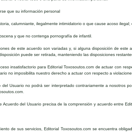
rse que su información personal
atoria, calumniante, ilegalmente intimidatorio o que cause acoso ilegal; 
obscena y que no contenga pornografía de infantil.
iciones de este acuerdo son variadas y, si alguna disposición de este
 disposición puede ser retirada, manteniendo las disposiciones restante
suceso insatisfactorio para Editorial Toxosoutos.com de actuar con resp
rio no imposibilita nuestro derecho a actuar con respecto a violacion
o del Usuario no podrá ser interpretado contrariamente a nosotros po
xosoutos.com.
te Acuerdo del Usuario precisa de la comprensión y acuerdo entre Edi
ento de sus servicios, Editorial Toxosoutos.com se encuentra obligado