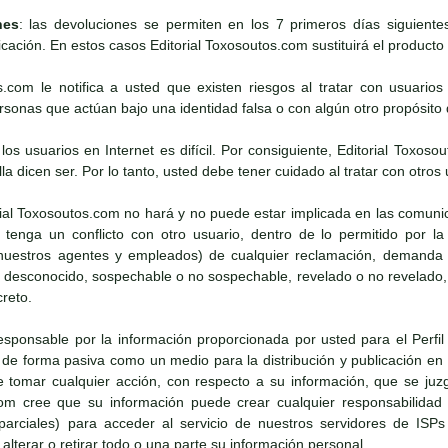
nes
: las devoluciones se permiten en los 7 primeros días siguient
icación. En estos casos Editorial Toxosoutos.com sustituirá el producto s
os.com le notifica a usted que existen riesgos al tratar con usuario
onas que actúan bajo una identidad falsa o con algún otro propósito d
e los usuarios en Internet es difícil. Por consiguiente, Editorial To
lla dicen ser. Por lo tanto, usted debe tener cuidado al tratar con otros 
rial Toxosoutos.com no hará y no puede estar implicada en las comun
tenga un conflicto con otro usuario, dentro de lo permitido por la 
uestros agentes y empleados) de cualquier reclamación, demanda o 
o desconocido, sospechable o no sospechable, revelado o no revelado,
creto.
esponsable por la información proporcionada por usted para el Perfil 
e forma pasiva como un medio para la distribución y publicación en I
tomar cualquier acción, con respecto a su información, que se juz
com cree que su información puede crear cualquier responsabilidad
o parciales) para acceder al servicio de nuestros servidores de ISPs
lterar o retirar todo o una parte su información personal.