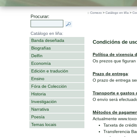
::
Comezo
>
Catálogo en liña
>
Co
Procurar:
Catálogo en liña:
Banda deseñada
Condicións de us
Biografías
Política de vixencia 
Delfín
Os prezos que figuran 
Economía
Edición e tradución
Prazo de entrega
:
Ensino
O prazo de entrega se
Fóra de Colección
Transporte e gastos 
Historia
O envío será efectuado
Investigación
Narrativa
Métodos de pagame
Poesía
Actualmente www.toxos
Temas locais
Tarxeta de crédit
Transferencia Ba