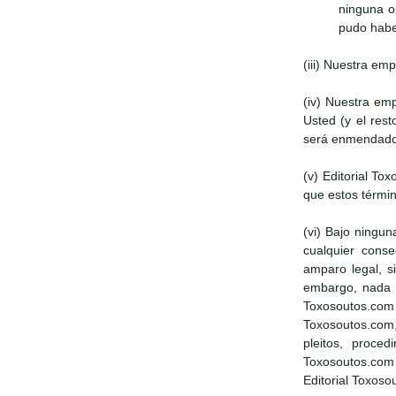
ninguna o
pudo haber
(iii) Nuestra em
(iv) Nuestra em
Usted (y el res
será enmendado
(v) Editorial T
que estos términ
(vi) Bajo ningun
cualquier conse
amparo legal, s
embargo, nada en
Toxosoutos.com 
Toxosoutos.com,
pleitos, proce
Toxosoutos.com
Editorial Toxoso