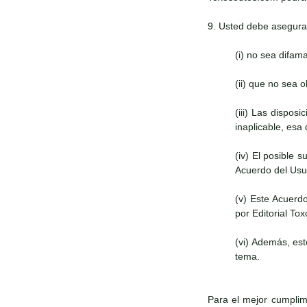
9. Usted debe asegura
(i) no sea difam
(ii) que no sea 
(iii) Las dispos
inaplicable, esa
(iv) El posible 
Acuerdo del Usua
(v) Este Acuerd
por Editorial To
(vi) Además, es
tema.
Para el mejor cumplimi