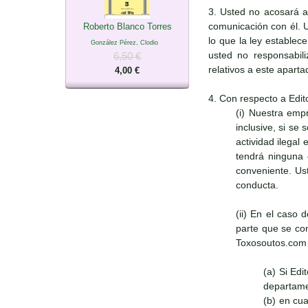
3. Usted no acosará a
comunicación con él. 
Roberto Blanco Torres
lo que la ley establec
González Pérez, Clodio
usted no responsabili
6,50 €
relativos a este apart
4,00 €
4. Con respecto a Edit
(i) Nuestra emp
inclusive, si se
actividad ilegal
tendrá ninguna 
conveniente. Ust
conducta.
(ii) En el caso 
parte que se con
Toxosoutos.com s
(a) Si Ed
departame
(b) en cu