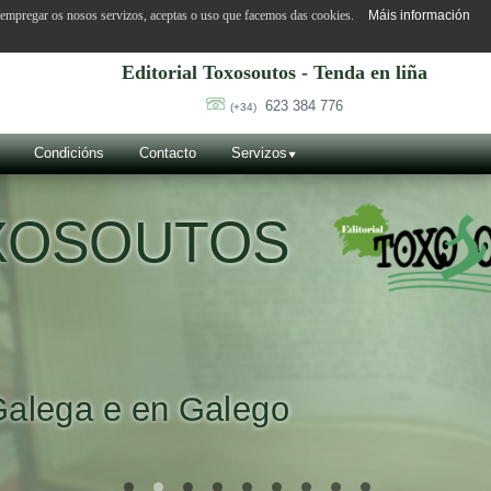
o empregar os nosos servizos, aceptas o uso que facemos das cookies.
Máis información
Editorial Toxosoutos - Tenda en liña
623 384 776
(+34)
Condicións
Contacto
Servizos
OXOSOUTOS
Galega e en Galego