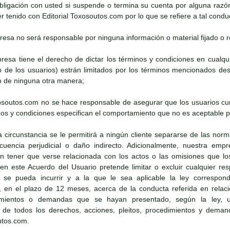
bligación con usted si suspende o termina su cuenta por alguna razó
 tenido con Editorial Toxosoutos.com por lo que se refiere a tal condu
presa no será responsable por ninguna información o material fijado o re
presa tiene el derecho de dictar los términos y condiciones en cua
to de los usuarios) estrán limitados por los términos mencionados 
 de ninguna otra manera;
oxosoutos.com no se hace responsable de asegurar que los usuarios cu
os y condiciones especifican el comportamiento que no es aceptable pa
a circunstancia se le permitirá a ningún cliente separarse de las norm
cuencia perjudicial o daño indirecto. Adicionalmente, nuestra emp
in tener que verse relacionada con los actos o las omisiones que los
 este Acuerdo del Usuario pretende limitar o excluir cualquier respo
se pueda incurrir y a la que le sea aplicable la ley correspondie
 en el plazo de 12 meses, acerca de la conducta referida en relaci
dimientos o demandas que se hayan presentado, según la ley, us
 de todos los derechos, acciones, pleitos, procedimientos y dema
utos.com.