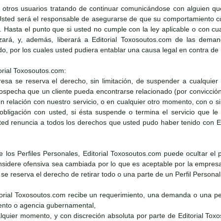
 otros usuarios tratando de continuar comunicándose con alguien qu
Usted será el responsable de asegurarse de que su comportamiento con
e. Hasta el punto que si usted no cumple con la ley aplicable o con cu
zará, y, además, liberará a Editorial Toxosoutos.com de las demand
ado, por los cuales usted pudiera entablar una causa legal en contra de
orial Toxosoutos.com:
resa se reserva el derecho, sin limitación, de suspender a cualquier
 sospecha que un cliente pueda encontrarse relacionado (por convicció
 en relación con nuestro servicio, o en cualquier otro momento, con o 
obligación con usted, si ésta suspende o termina el servicio que l
ed renuncia a todos los derechos que usted pudo haber tenido con Edi
de los Perfiles Personales, Editorial Toxosoutos.com puede ocultar el 
sidere ofensiva sea cambiada por lo que es aceptable por la empresa. 
e reserva el derecho de retirar todo o una parte de un Perfil Persona
itorial Toxosoutos.com recibe un requerimiento, una demanda o una pet
nto o agencia gubernamental,
alquier momento, y con discreción absoluta por parte de Editorial Tox