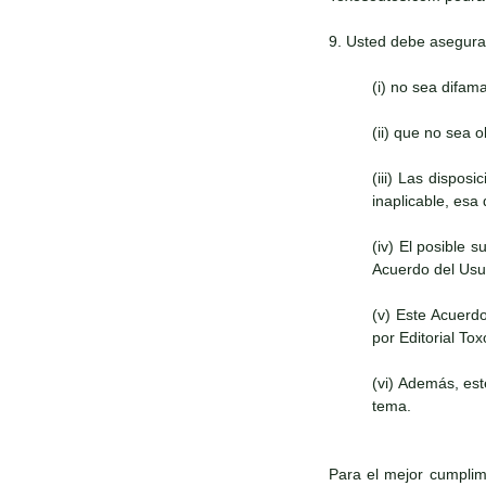
9. Usted debe asegura
(i) no sea difam
(ii) que no sea 
(iii) Las dispos
inaplicable, esa
(iv) El posible 
Acuerdo del Usua
(v) Este Acuerd
por Editorial To
(vi) Además, es
tema.
Para el mejor cumplimi