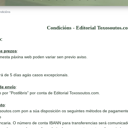
ndicións
Condicións - Editorial Toxosoutos.c
o:
de prezos
:
nesta páxina web poden variar sen previo aviso.
rá de 5 días agás casos excepcionais.
de envío
:
 por "Postlibris" por conta de Editorial Toxosoutos.com.
nto
:
outos.com pon a súa disposición os seguintes métodos de pagamente
o
ncaria. O número de conta IBANN para transferencias será comunicad