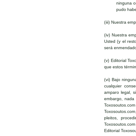
ninguna o
pudo haber
(iii) Nuestra em
(iv) Nuestra em
Usted (y el res
será enmendado
(v) Editorial T
que estos términ
(vi) Bajo ningun
cualquier conse
amparo legal, s
embargo, nada en
Toxosoutos.com 
Toxosoutos.com,
pleitos, proce
Toxosoutos.com
Editorial Toxoso