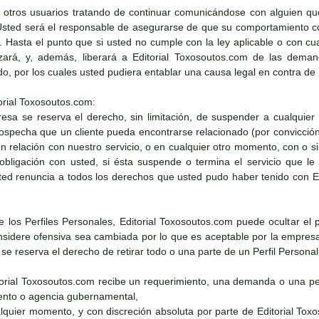
 otros usuarios tratando de continuar comunicándose con alguien qu
Usted será el responsable de asegurarse de que su comportamiento con
e. Hasta el punto que si usted no cumple con la ley aplicable o con cu
zará, y, además, liberará a Editorial Toxosoutos.com de las demand
ado, por los cuales usted pudiera entablar una causa legal en contra de
orial Toxosoutos.com:
resa se reserva el derecho, sin limitación, de suspender a cualquier
 sospecha que un cliente pueda encontrarse relacionado (por convicció
 en relación con nuestro servicio, o en cualquier otro momento, con o 
obligación con usted, si ésta suspende o termina el servicio que l
ed renuncia a todos los derechos que usted pudo haber tenido con Edi
de los Perfiles Personales, Editorial Toxosoutos.com puede ocultar el 
sidere ofensiva sea cambiada por lo que es aceptable por la empresa. 
e reserva el derecho de retirar todo o una parte de un Perfil Persona
itorial Toxosoutos.com recibe un requerimiento, una demanda o una pet
nto o agencia gubernamental,
alquier momento, y con discreción absoluta por parte de Editorial Tox