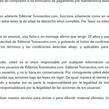
eo do comprador e no formulario de pagamento por transferencia banc
n adelante Editorial Toxosoutos.com, funciona sólamente como un ser
debe tener la de edad de dieciocho años cumplida. Por favor no intent
o un anuncio, una ficha o un mensaje afirmo que tengo 18 años y que
rivacidad de Editorial Toxosoutos.com, y pulsando el botón de confirm
los términos y las condiciones descritas abajo, y aplicables para 
ta, usted es el único responsable por cualquier información co
os usuarios de Editorial Toxosoutos.com. Editorial Toxosoutos.com no 
os usuarios, y no lo hace en consecuencia. Por consiguiente usted deb
 todas sus acciones bajo las leyes en vigor. De igual manera el cliente
o y aceptar por su parte la responsabilidad por la legalidad de toda
esponsabilizará por la ilegalidad de las acciones de los usuarios.
lizar nuestro servicio para enviar o para difundir material ofensivo, i