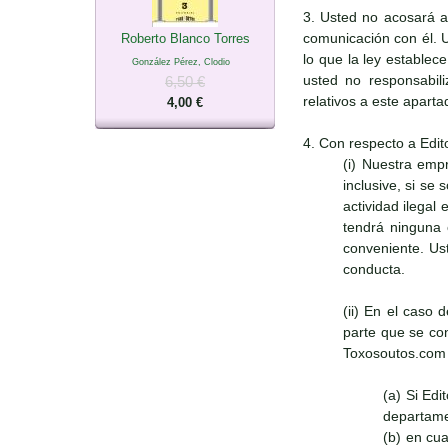
3. Usted no acosará a
comunicación con él. 
Roberto Blanco Torres
lo que la ley establec
González Pérez, Clodio
usted no responsabili
6,50 €
relativos a este apart
4,00 €
4. Con respecto a Edit
(i) Nuestra emp
inclusive, si se
actividad ilegal
tendrá ninguna 
conveniente. Ust
conducta.
(ii) En el caso 
parte que se con
Toxosoutos.com s
(a) Si Ed
departame
(b) en cu