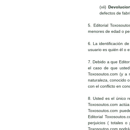
(vii)
Devolucio
defectos de fabr
5. Editorial Toxosout
menores de edad o pers
6. La identificación d
usuario es quién él o e
7. Debido a que Edito
el caso de que usted 
Toxosoutos.com (y a n
naturaleza, conocido 
con el conflicto en con
8. Usted es el único r
Toxosoutos.com actúa d
Toxosoutos.com puede 
Editorial Toxosoutos.
perjuicios ( totales 
Toxosoutos.com podrá a