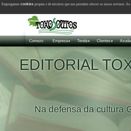
Empregamos
cookies
propias e de terceiros que nos permiten ofrecer os nosos servizos. A
Comezo
Empresa
Tenda
Clientes
Axuda
EDITORIAL T
Na defensa da cultura 