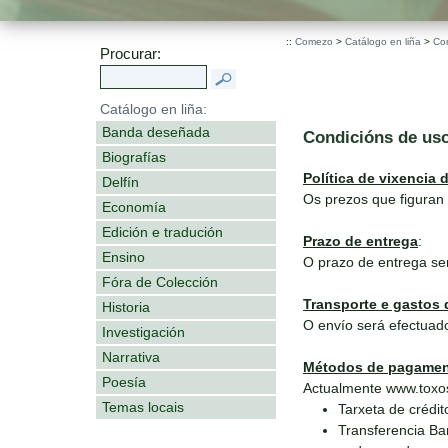
::
Comezo
>
Catálogo en liña
>
Co
Procurar:
Catálogo en liña:
Banda deseñada
Condicións de us
Biografías
Política de vixencia 
Delfín
Os prezos que figuran 
Economía
Edición e tradución
Prazo de entrega
:
Ensino
O prazo de entrega se
Fóra de Colección
Transporte e gastos 
Historia
O envío será efectuado
Investigación
Narrativa
Métodos de pagame
Poesía
Actualmente www.toxos
Temas locais
Tarxeta de crédit
Transferencia Ba