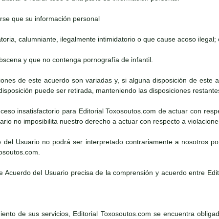
rse que su información personal
atoria, calumniante, ilegalmente intimidatorio o que cause acoso ilegal; 
obscena y que no contenga pornografía de infantil.
iciones de este acuerdo son variadas y, si alguna disposición de este
 disposición puede ser retirada, manteniendo las disposiciones restante
suceso insatisfactorio para Editorial Toxosoutos.com de actuar con resp
rio no imposibilita nuestro derecho a actuar con respecto a violacion
o del Usuario no podrá ser interpretado contrariamente a nosotros po
xosoutos.com.
te Acuerdo del Usuario precisa de la comprensión y acuerdo entre Edi
ento de sus servicios, Editorial Toxosoutos.com se encuentra obligado