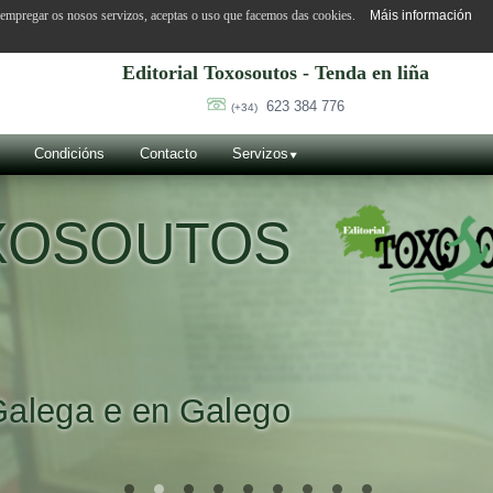
o empregar os nosos servizos, aceptas o uso que facemos das cookies.
Máis información
Editorial Toxosoutos - Tenda en liña
623 384 776
(+34)
Condicións
Contacto
Servizos
OXOSOUTOS
Galega e en Galego