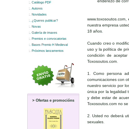
enderezo de corr
:.
Catálogo PDF
:.
Autores
:.
Novidades
www.toxosoutos.com, e
:.
¿Queres publicar?
nuestra empresa usted 
:.
Novas
18 años.
:.
Galería de imaxes
:.
Premios e convocatorias
Cuando creo o modific
:.
Bases Premio H Medieval
uso y la política de p
:.
Próximos lanzamentos
condición de aceptar 
Toxosoutos.com.
1. Como persona adul
comunicaciones con otr
nuestro servicio por l
única por la legalidad
y debe estar de acuerd
>
Ofertas e promocións
Toxosoutos.com no se r
2. Usted no deberá uti
sexuales.