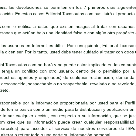
nes
: las devoluciones se permiten en los 7 primeros días siguient
icación. En estos casos Editorial Toxosoutos.com sustituirá el producto s
os.com le notifica a usted que existen riesgos al tratar con usuario
onas que actúan bajo una identidad falsa o con algún otro propósito d
e los usuarios en Internet es difícil. Por consiguiente, Editorial To
lla dicen ser. Por lo tanto, usted debe tener cuidado al tratar con otros 
rial Toxosoutos.com no hará y no puede estar implicada en las comun
tenga un conflicto con otro usuario, dentro de lo permitido por la 
uestros agentes y empleados) de cualquier reclamación, demanda o 
o desconocido, sospechable o no sospechable, revelado o no revelado,
creto.
esponsable por la información proporcionada por usted para el Perfil 
e forma pasiva como un medio para la distribución y publicación en I
tomar cualquier acción, con respecto a su información, que se juz
com cree que su información puede crear cualquier responsabilidad
o parciales) para acceder al servicio de nuestros servidores de ISPs
lterar o retirar todo o una parte su información personal.