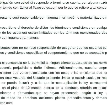
bligación con usted si suspende o termina su cuenta por alguna razó
 tenido con Editorial Toxosoutos.com por lo que se refiere a tal condu
presa no será responsable por ninguna información o material fijado o re
presa tiene el derecho de dictar los términos y condiciones en cua
to de los usuarios) estrán limitados por los términos mencionados 
 de ninguna otra manera;
oxosoutos.com no se hace responsable de asegurar que los usuarios cu
os y condiciones especifican el comportamiento que no es aceptable pa
a circunstancia se le permitirá a ningún cliente separarse de las norm
cuencia perjudicial o daño indirecto. Adicionalmente, nuestra emp
in tener que verse relacionada con los actos o las omisiones que los
 este Acuerdo del Usuario pretende limitar o excluir cualquier respo
se pueda incurrir y a la que le sea aplicable la ley correspondie
 en el plazo de 12 meses, acerca de la conducta referida en relaci
dimientos o demandas que se hayan presentado, según la ley, us
 de todos los derechos, acciones, pleitos, procedimientos y dema
utos.com.