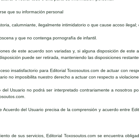
rse que su información personal
atoria, calumniante, ilegalmente intimidatorio o que cause acoso ilegal; 
obscena y que no contenga pornografía de infantil.
iciones de este acuerdo son variadas y, si alguna disposición de este
 disposición puede ser retirada, manteniendo las disposiciones restante
suceso insatisfactorio para Editorial Toxosoutos.com de actuar con resp
rio no imposibilita nuestro derecho a actuar con respecto a violacion
o del Usuario no podrá ser interpretado contrariamente a nosotros po
xosoutos.com.
te Acuerdo del Usuario precisa de la comprensión y acuerdo entre Edi
ento de sus servicios, Editorial Toxosoutos.com se encuentra obligado