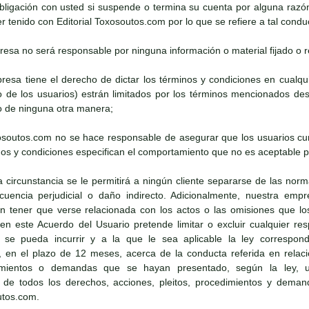
bligación con usted si suspende o termina su cuenta por alguna razó
 tenido con Editorial Toxosoutos.com por lo que se refiere a tal condu
presa no será responsable por ninguna información o material fijado o re
presa tiene el derecho de dictar los términos y condiciones en cua
to de los usuarios) estrán limitados por los términos mencionados 
 de ninguna otra manera;
oxosoutos.com no se hace responsable de asegurar que los usuarios cu
os y condiciones especifican el comportamiento que no es aceptable pa
a circunstancia se le permitirá a ningún cliente separarse de las norm
cuencia perjudicial o daño indirecto. Adicionalmente, nuestra emp
in tener que verse relacionada con los actos o las omisiones que los
 este Acuerdo del Usuario pretende limitar o excluir cualquier respo
se pueda incurrir y a la que le sea aplicable la ley correspondie
 en el plazo de 12 meses, acerca de la conducta referida en relaci
dimientos o demandas que se hayan presentado, según la ley, us
 de todos los derechos, acciones, pleitos, procedimientos y dema
utos.com.