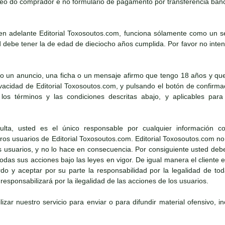
eo do comprador e no formulario de pagamento por transferencia banc
n adelante Editorial Toxosoutos.com, funciona sólamente como un ser
debe tener la de edad de dieciocho años cumplida. Por favor no intent
o un anuncio, una ficha o un mensaje afirmo que tengo 18 años y que
rivacidad de Editorial Toxosoutos.com, y pulsando el botón de confirm
los términos y las condiciones descritas abajo, y aplicables para 
ta, usted es el único responsable por cualquier información co
os usuarios de Editorial Toxosoutos.com. Editorial Toxosoutos.com no 
os usuarios, y no lo hace en consecuencia. Por consiguiente usted deb
 todas sus acciones bajo las leyes en vigor. De igual manera el cliente
o y aceptar por su parte la responsabilidad por la legalidad de toda
esponsabilizará por la ilegalidad de las acciones de los usuarios.
lizar nuestro servicio para enviar o para difundir material ofensivo, i