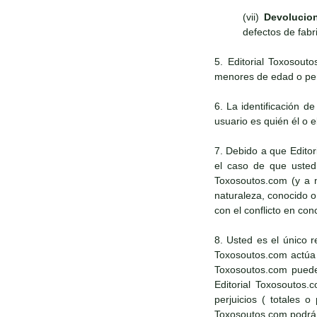
(vii)
Devolucio
defectos de fabr
5. Editorial Toxosout
menores de edad o pers
6. La identificación d
usuario es quién él o e
7. Debido a que Edito
el caso de que usted 
Toxosoutos.com (y a n
naturaleza, conocido 
con el conflicto en con
8. Usted es el único r
Toxosoutos.com actúa d
Toxosoutos.com puede 
Editorial Toxosoutos.
perjuicios ( totales 
Toxosoutos.com podrá a