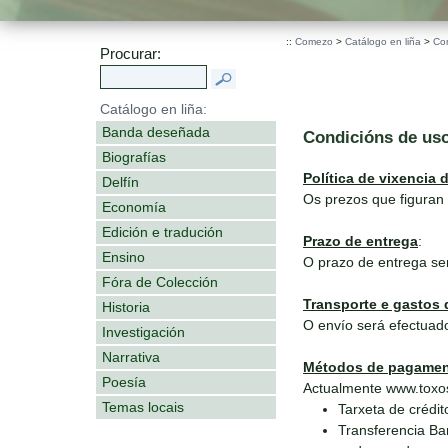
::
Comezo
>
Catálogo en liña
>
Co
Procurar:
Catálogo en liña:
Banda deseñada
Condicións de us
Biografías
Política de vixencia 
Delfín
Os prezos que figuran 
Economía
Edición e tradución
Prazo de entrega
:
Ensino
O prazo de entrega se
Fóra de Colección
Transporte e gastos 
Historia
O envío será efectuado
Investigación
Narrativa
Métodos de pagame
Poesía
Actualmente www.toxos
Temas locais
Tarxeta de crédit
Transferencia Ba