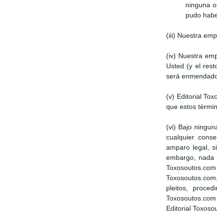
ninguna o
pudo haber
(iii) Nuestra em
(iv) Nuestra em
Usted (y el res
será enmendado
(v) Editorial T
que estos términ
(vi) Bajo ningun
cualquier conse
amparo legal, s
embargo, nada en
Toxosoutos.com 
Toxosoutos.com,
pleitos, proce
Toxosoutos.com
Editorial Toxoso