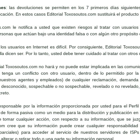
nes
: las devoluciones se permiten en los 7 primeros días siguient
icación. En estos casos Editorial Toxosoutos.com sustituirá el producto s
os.com le notifica a usted que existen riesgos al tratar con usuario
onas que actúan bajo una identidad falsa o con algún otro propósito d
e los usuarios en Internet es difícil. Por consiguiente, Editorial To
lla dicen ser. Por lo tanto, usted debe tener cuidado al tratar con otros 
rial Toxosoutos.com no hará y no puede estar implicada en las comun
tenga un conflicto con otro usuario, dentro de lo permitido por la 
uestros agentes y empleados) de cualquier reclamación, demanda o 
o desconocido, sospechable o no sospechable, revelado o no revelado,
creto.
esponsable por la información proporcionada por usted para el Perfil 
e forma pasiva como un medio para la distribución y publicación en I
tomar cualquier acción, con respecto a su información, que se juz
com cree que su información puede crear cualquier responsabilidad
o parciales) para acceder al servicio de nuestros servidores de ISPs
lterar o retirar todo o una parte su información personal.