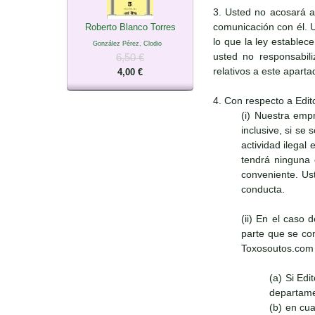
3. Usted no acosará a
comunicación con él. 
Roberto Blanco Torres
lo que la ley establec
González Pérez, Clodio
usted no responsabili
6,50 €
relativos a este apart
4,00 €
4. Con respecto a Edit
(i) Nuestra emp
inclusive, si se
actividad ilegal
tendrá ninguna 
conveniente. Ust
conducta.
(ii) En el caso 
parte que se con
Toxosoutos.com s
(a) Si Ed
departame
(b) en cu