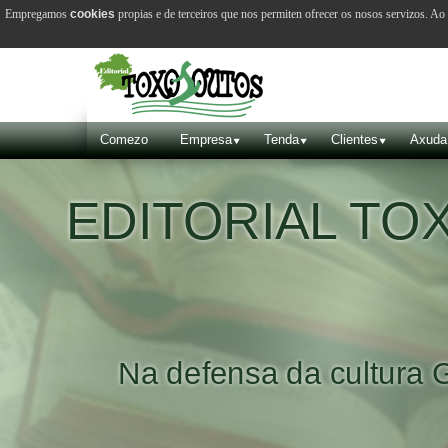
Empregamos
cookies
propias e de terceiros que nos permiten ofrecer os nosos servizos. A
Comezo
Empresa
Tenda
Clientes
Axuda
EDITORIAL T
Na defensa da cultura 