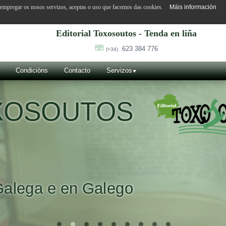
o empregar os nosos servizos, aceptas o uso que facemos das cookies.
Máis información
Editorial Toxosoutos - Tenda en liña
623 384 776
(+34)
Condicións
Contacto
Servizos
OXOSOUTOS
Galega e en Galego