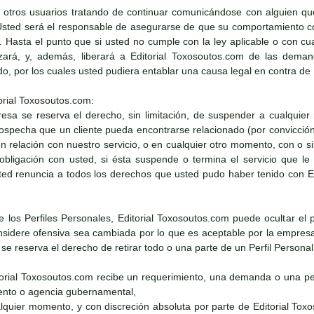
 otros usuarios tratando de continuar comunicándose con alguien qu
Usted será el responsable de asegurarse de que su comportamiento con
e. Hasta el punto que si usted no cumple con la ley aplicable o con cu
zará, y, además, liberará a Editorial Toxosoutos.com de las demand
ado, por los cuales usted pudiera entablar una causa legal en contra de
orial Toxosoutos.com:
resa se reserva el derecho, sin limitación, de suspender a cualquier
 sospecha que un cliente pueda encontrarse relacionado (por convicció
 en relación con nuestro servicio, o en cualquier otro momento, con o 
obligación con usted, si ésta suspende o termina el servicio que l
ed renuncia a todos los derechos que usted pudo haber tenido con Edi
de los Perfiles Personales, Editorial Toxosoutos.com puede ocultar el 
sidere ofensiva sea cambiada por lo que es aceptable por la empresa. 
e reserva el derecho de retirar todo o una parte de un Perfil Persona
itorial Toxosoutos.com recibe un requerimiento, una demanda o una pet
nto o agencia gubernamental,
alquier momento, y con discreción absoluta por parte de Editorial Tox