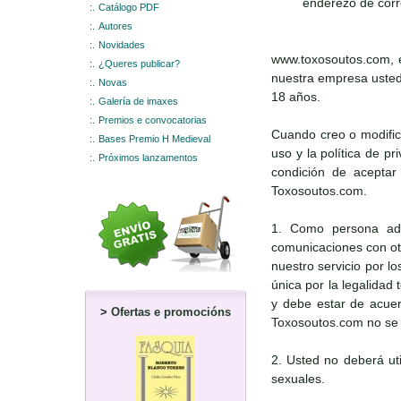
enderezo de corr
:.
Catálogo PDF
:.
Autores
:.
Novidades
www.toxosoutos.com, e
:.
¿Queres publicar?
nuestra empresa usted 
:.
Novas
18 años.
:.
Galería de imaxes
:.
Premios e convocatorias
Cuando creo o modific
:.
Bases Premio H Medieval
uso y la política de p
:.
Próximos lanzamentos
condición de aceptar 
Toxosoutos.com.
1. Como persona adul
comunicaciones con otr
nuestro servicio por l
única por la legalidad
y debe estar de acuerd
>
Ofertas e promocións
Toxosoutos.com no se r
2. Usted no deberá uti
sexuales.