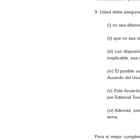
9. Usted debe asegura
(i) no sea difam
(ii) que no sea 
(iii) Las dispos
inaplicable, esa
(iv) El posible 
Acuerdo del Usua
(v) Este Acuerd
por Editorial To
(vi) Además, es
tema.
Para el mejor cumplimi