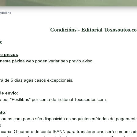
ndicións
Condicións - Editorial Toxosoutos.c
o:
de prezos
:
nesta páxina web poden variar sen previo aviso.
rá de 5 días agás casos excepcionais.
de envío
:
 por "Postlibris" por conta de Editorial Toxosoutos.com.
nto
:
outos.com pon a súa disposición os seguintes métodos de pagamente
o
ncaria. O número de conta IBANN para transferencias será comunicad