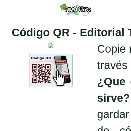
Código QR - Editorial
Copie 
través
¿Que 
sirve?
garda
de có