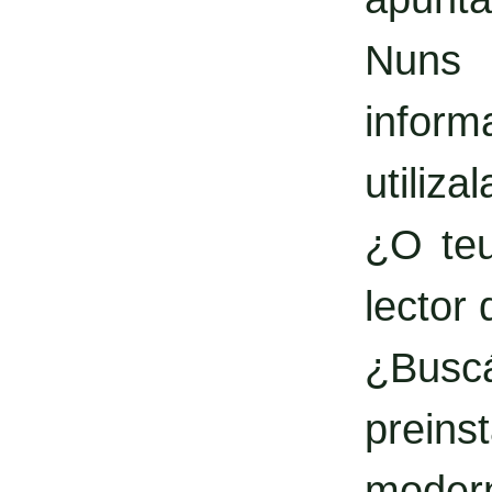
Nuns 
inform
utilizal
¿O teu
lector
¿Busc
prein
moder