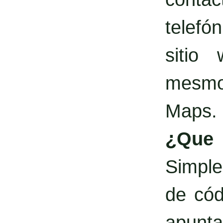
telefó
sitio
mesmo 
Maps.
¿Qu
Simple
de cód
apunta