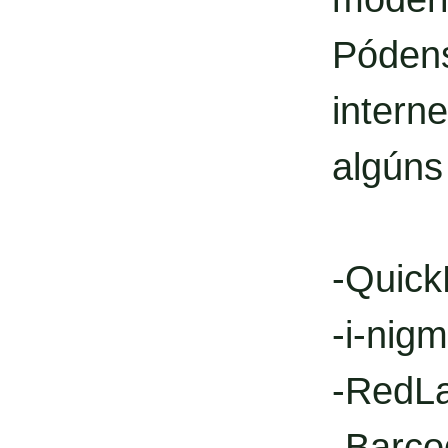
Póden
intern
algúns
-Quic
-i-nig
-RedL
-Barco