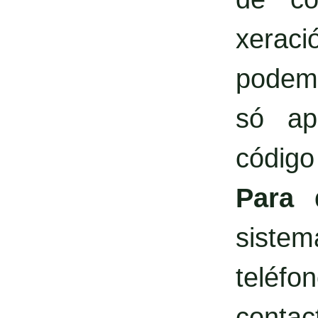
xerac
podemo
só ap
código
Para 
siste
teléf
contact