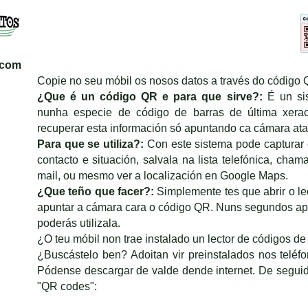
.com
Copie no seu móbil os nosos datos a través do código 
¿Que é un código QR e para que sirve?:
É un sis
nunha especie de código de barras de última xer
recuperar esta información só apuntando ca cámara at
Para que se utiliza?:
Con este sistema pode capturar c
contacto e situación, salvala na lista telefónica, chama
mail, ou mesmo ver a localización en Google Maps.
¿Que teño que facer?:
Simplemente tes que abrir o le
apuntar a cámara cara o código QR. Nuns segundos apa
poderás utilizala.
¿O teu móbil non trae instalado un lector de códigos de
¿Buscástelo ben? Adoitan vir preinstalados nos telé
Pódense descargar de valde dende internet. De seguid
"QR codes":