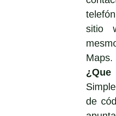
telefó
sitio
mesmo 
Maps.
¿Qu
Simple
de cód
apunta