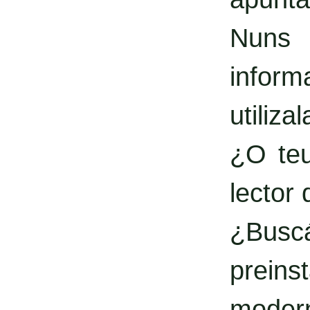
Nuns 
inform
utilizal
¿O teu
lector
¿Busc
prein
moder