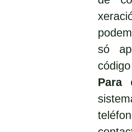
xerac
podemo
só ap
código
Para 
siste
teléf
contact