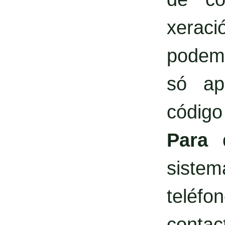
xerac
podemo
só ap
código
Para 
siste
teléf
contact