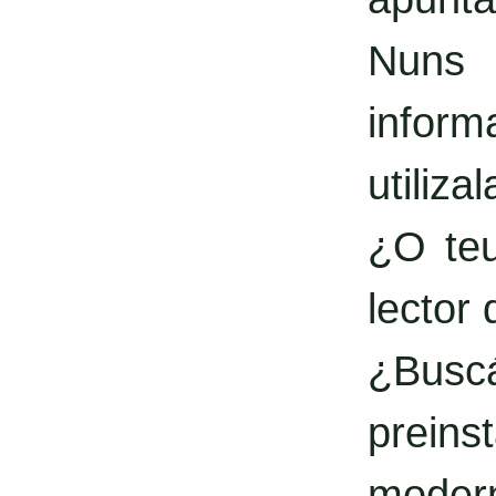
Nuns 
inform
utilizal
¿O teu
lector
¿Busc
prein
moder