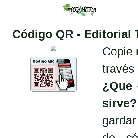
Código QR - Editorial
Copie 
través
¿Que 
sirve?
garda
de có