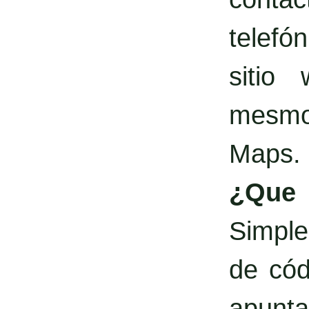
telefó
sitio
mesmo 
Maps.
¿Qu
Simple
de cód
apunta