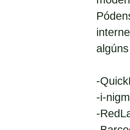
Póden
intern
algúns
-Quic
-i-nig
-RedL
-Barco