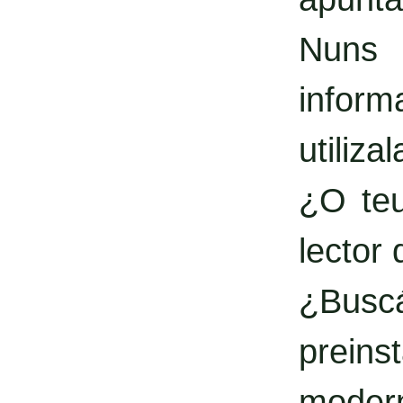
Nuns 
inform
utilizal
¿O teu
lector
¿Busc
prein
moder