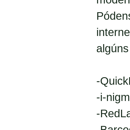
Póden
intern
algúns
-Quic
-i-nig
-RedL
-Barco