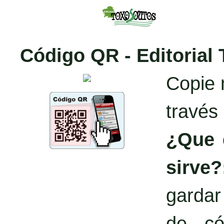
Código QR - Editorial
Copie 
través
¿Que 
sirve?
garda
de có