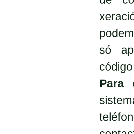
xerac
podemo
só ap
código
Para 
siste
teléf
contact