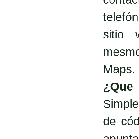
telefó
sitio
mesmo 
Maps.
¿Qu
Simple
de cód
apunta