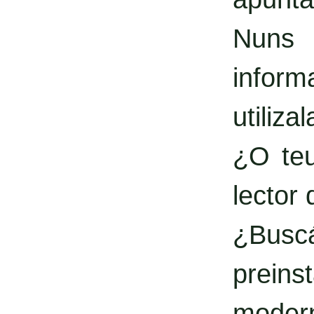
Nuns 
inform
utilizal
¿O teu
lector
¿Busc
prein
moder