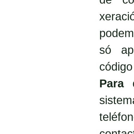
xerac
podemo
só ap
código
Para 
siste
teléf
contact