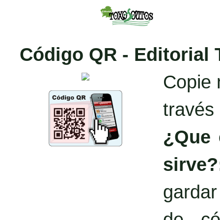
Código QR - Editorial
Copie 
través
¿Que 
sirve?
garda
de có