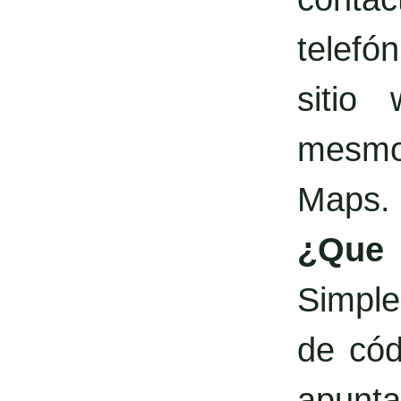
telefó
sitio
mesmo 
Maps.
¿Qu
Simple
de cód
apunta