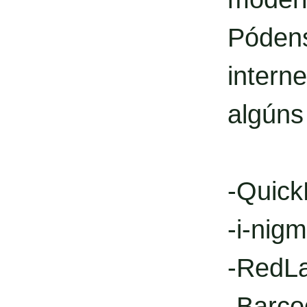
Póden
intern
algúns
-Quic
-i-nig
-RedL
-Barco