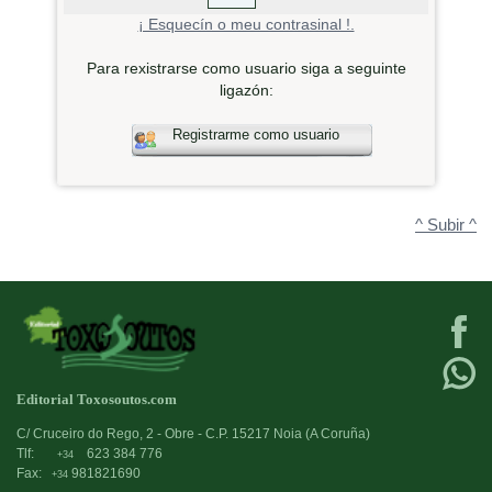
¡ Esquecín o meu contrasinal !.
Para rexistrarse como usuario siga a seguinte
ligazón:
Registrarme como usuario
^ Subir ^
Editorial Toxosoutos.com
C/ Cruceiro do Rego, 2 - Obre - C.P. 15217 Noia (A Coruña)
Tlf:
623 384 776
+34
Fax:
981821690
+34