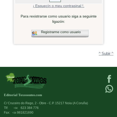
¡ Esquecín o meu contrasinal !.
Para rexistrarse como usuario siga a seguinte
ligazón:
Registrarme como usuario
^ Subir ^
Editorial Toxosoutos.com
C/ Cruceiro do Rego, 2 - Obre - C.P. 15217 Noia (A Coruña)
Tlf:
623 384 776
+34
Fax:
981821690
+34