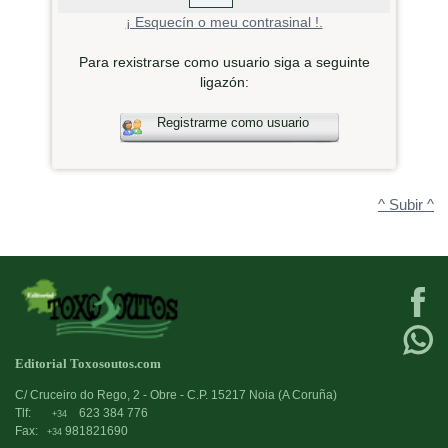
¡ Esquecín o meu contrasinal !.
Para rexistrarse como usuario siga a seguinte
ligazón:
Registrarme como usuario
^ Subir ^
Editorial Toxosoutos.com
C/ Cruceiro do Rego, 2 - Obre - C.P. 15217 Noia (A Coruña)
Tlf:
623 384 776
+34
Fax:
981821690
+34