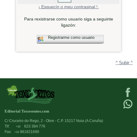
¡ Esquecín o meu contrasinal !.
Para rexistrarse como usuario siga a seguinte
ligazón:
Registrarme como usuario
^ Subir ^
Editorial Toxosoutos.com
C/ Cruceiro do Rego, 2 - Obre - C.P. 15217 Noia (A Coruña)
Tlf:
623 384 776
+34
Fax:
981821690
+34