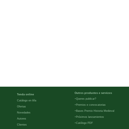
Outros productos e servizos
Tenda online
-
Queres publicar?
Catálogo en liña
-
Premios e convocatorias
Ofertas
-
Bases Premio Historia Medieval
Novedades
-
Próximos lanzamientos
Autores
-
Católogo PDF
Clientes