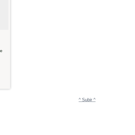
te
^ Subir ^