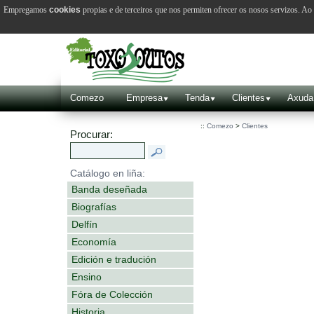
Empregamos
cookies
propias e de terceiros que nos permiten ofrecer os nosos servizos. A
Comezo
Empresa
Tenda
Clientes
Axuda
::
Comezo
>
Clientes
Procurar:
Catálogo en liña:
Banda deseñada
Biografías
Delfín
Economía
Edición e tradución
Ensino
Fóra de Colección
Historia