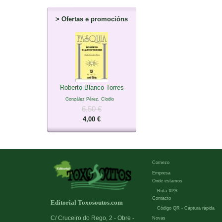
>
Ofertas e promocións
Roberto Blanco Torres
González Pérez, Clodio
6,50 €
4,00 €
Comezo
Empresa
Onde estamos
Ruta XPS
Contacto
Editorial Toxosoutos.com
Código QR - Cáptura rápida
C/ Cruceiro do Rego, 2 - Obre -
Novas