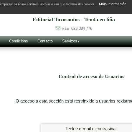
o empregar os nosos servizos, aceptas o uso que facemos das cookies.
Máis información
Editorial Toxosoutos - Tenda en liña
623 384 776
(+34)
Condicións
Contacto
Servizos
Control de acceso de Usuarios
O acceso a esta sección está restrinxido a usuarios rexistra
Teclee e-mail e contrasinal.