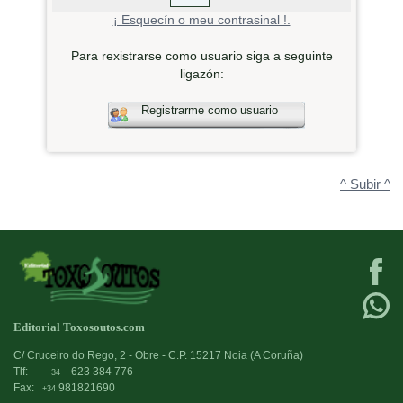
¡ Esquecín o meu contrasinal !.
Para rexistrarse como usuario siga a seguinte
ligazón:
Registrarme como usuario
^ Subir ^
Editorial Toxosoutos.com
C/ Cruceiro do Rego, 2 - Obre - C.P. 15217 Noia (A Coruña)
Tlf:
623 384 776
+34
Fax:
981821690
+34