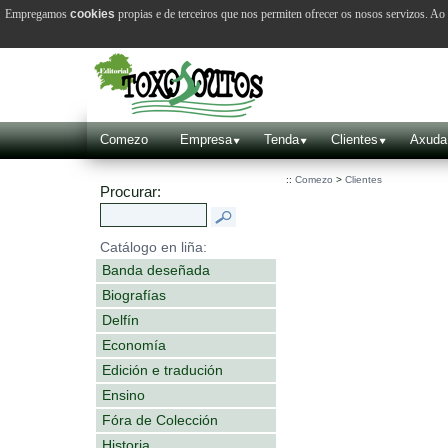
Empregamos
cookies
propias e de terceiros que nos permiten ofrecer os nosos servizos. A
Comezo
Empresa
Tenda
Clientes
Axuda
::
Comezo
>
Clientes
Procurar:
Catálogo en liña:
Banda deseñada
Biografías
Delfín
Economía
Edición e tradución
Ensino
Fóra de Colección
Historia