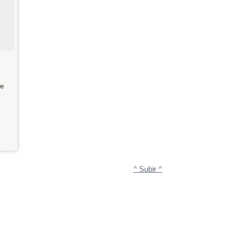
te
^ Subir ^