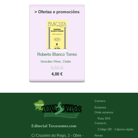
>
Ofertas e promocións
Roberto Blanco Torres
González Pérez, Clodio
6,50 €
4,00 €
Comezo
Empresa
Onde estamos
Ruta XPS
Contacto
Editorial Toxosoutos.com
Código QR - Cáptura rápida
C/ Cruceiro do Rego, 2 - Obre -
Novas