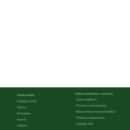
Outros productos e servizos
Tenda online
-
Queres publicar?
Catálogo en liña
-
Premios e convocatorias
Ofertas
-
Bases Premio Historia Medieval
Novedades
-
Próximos lanzamientos
Autores
-
Católogo PDF
Clientes