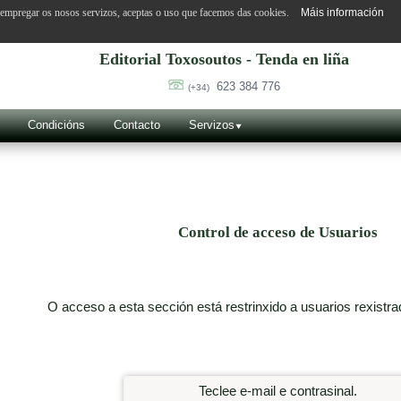
o empregar os nosos servizos, aceptas o uso que facemos das cookies.
Máis información
Editorial Toxosoutos - Tenda en liña
623 384 776
(+34)
Condicións
Contacto
Servizos
Control de acceso de Usuarios
O acceso a esta sección está restrinxido a usuarios rexistra
Teclee e-mail e contrasinal.