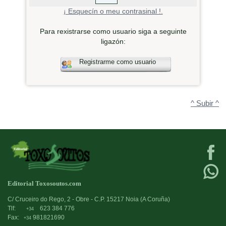
¡ Esquecín o meu contrasinal !.
Para rexistrarse como usuario siga a seguinte
ligazón:
Registrarme como usuario
^ Subir ^
Editorial Toxosoutos.com
C/ Cruceiro do Rego, 2 - Obre - C.P. 15217 Noia (A Coruña)
Tlf:
623 384 776
+34
Fax:
981821690
+34